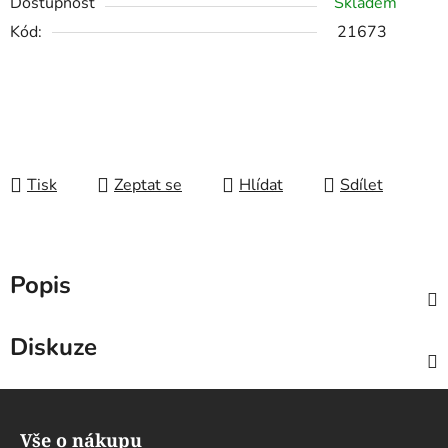
Dostupnost
Skladem
Kód:
21673
Tisk
Zeptat se
Hlídat
Sdílet
Popis
Diskuze
Z
á
Vše o nákupu