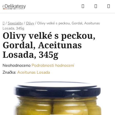
Přejít
Hledat
NÁKUP
na
KOŠÍK
obsah
Domů
/
Speciality
/
Olivy
/
Olivy velké s peckou, Gordal, Aceitunas
Losada, 345g
Olivy velké s peckou,
Gordal, Aceitunas
Losada, 345g
Průměrné
Neohodnoceno
Podrobnosti hodnocení
hodnocení
Značka:
Aceitunas Losada
produktu
je
0,0
z
5
hvězdiček.