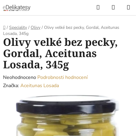
Přejít
Hledat
NÁKUP
na
KOŠÍK
obsah
Domů
/
Speciality
/
Olivy
/
Olivy velké bez pecky, Gordal, Aceitunas
Losada, 345g
Olivy velké bez pecky,
Gordal, Aceitunas
Losada, 345g
Průměrné
Neohodnoceno
Podrobnosti hodnocení
hodnocení
Značka:
Aceitunas Losada
produktu
je
0,0
z
5
hvězdiček.