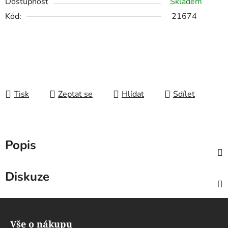
Dostupnost
Skladem
Kód:
21674
Tisk
Zeptat se
Hlídat
Sdílet
Popis
Diskuze
Z
á
Vše o nákupu