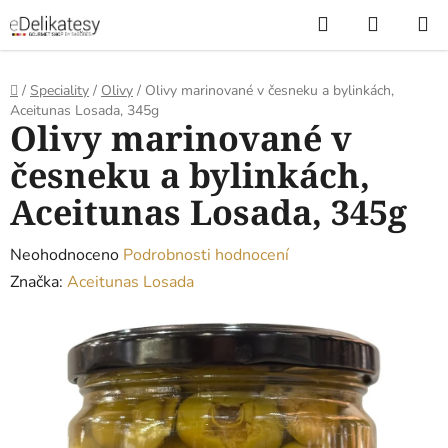
Přejít
Hledat
NÁKUP
na
KOŠÍK
obsah
Domů
/
Speciality
/
Olivy
/
Olivy marinované v česneku a bylinkách,
Aceitunas Losada, 345g
Olivy marinované v
česneku a bylinkách,
Aceitunas Losada, 345g
Průměrné
Neohodnoceno
Podrobnosti hodnocení
hodnocení
Značka:
Aceitunas Losada
produktu
je
0,0
z
5
hvězdiček.