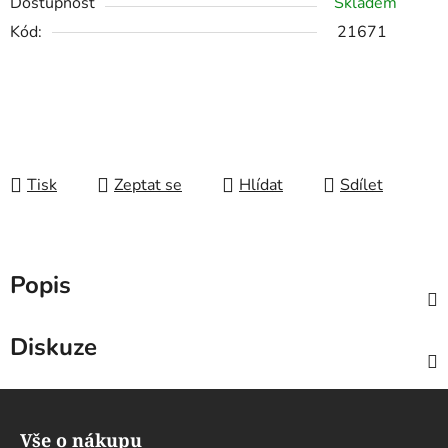
Dostupnost
Skladem
Kód:
21671
Tisk
Zeptat se
Hlídat
Sdílet
Popis
Diskuze
Z
á
Vše o nákupu