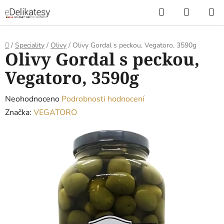
Přejít
Hledat
NÁKUP
na
KOŠÍK
obsah
Domů
/
Speciality
/
Olivy
/
Olivy Gordal s peckou, Vegatoro, 3590g
Olivy Gordal s peckou,
Vegatoro, 3590g
Průměrné
Neohodnoceno
Podrobnosti hodnocení
hodnocení
Značka:
VEGATORO
produktu
je
0,0
z
5
hvězdiček.