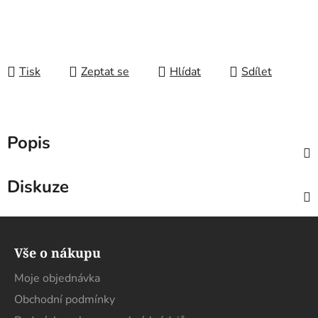
Tisk
Zeptat se
Hlídat
Sdílet
Popis
Diskuze
Z
á
Vše o nákupu
p
a
Moje objednávka
t
Obchodní podmínky
í