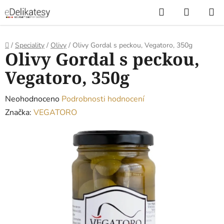
Přejít
Hledat
NÁKUP
na
KOŠÍK
obsah
Domů
/
Speciality
/
Olivy
/
Olivy Gordal s peckou, Vegatoro, 350g
Olivy Gordal s peckou,
Vegatoro, 350g
Průměrné
Neohodnoceno
Podrobnosti hodnocení
hodnocení
Značka:
VEGATORO
produktu
je
0,0
z
5
hvězdiček.