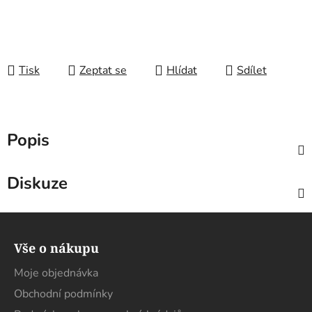
Tisk
Zeptat se
Hlídat
Sdílet
Popis
Diskuze
Z
á
Vše o nákupu
p
a
Moje objednávka
t
Obchodní podmínky
í