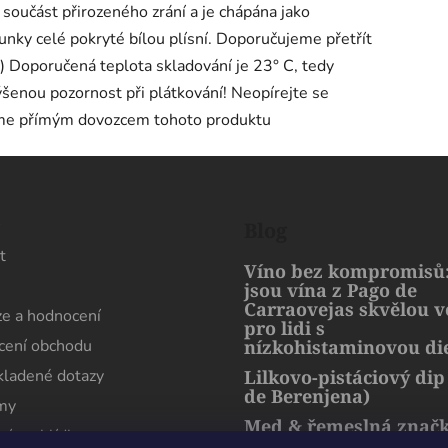
a součást přirozeného zrání a je chápána jako
unky celé pokryté bílou plísní. Doporučujeme přetřít
) Doporučená teplota skladování je 23° C, tedy
šenou pozornost při plátkování! Neopírejte se
Jsme přímým dovozcem tohoto produktu
s
Blog
t
Víno bez kompromisů:
jsou vína z Pago de
Carraovejas skvělou 
e a hodnocení
pro lidi s
ení obchodu
nízkohistaminovou di
kladené dotazy
Lilkovo-pistáciový dip
de Berenjena)
rmy
Med & řemeslná znač
ní prohlídka
artMuria – sladký pří