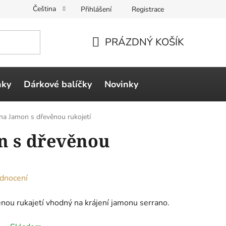
Čeština
Přihlášení
Registrace
PRÁZDNÝ KOŠÍK
NÁKUPNÍ
KOŠÍK
ňky
Dárkové balíčky
Novinky
na Jamon s dřevěnou rukojetí
n s dřevěnou
dnocení
nou rukajetí vhodný na krájení jamonu serrano.