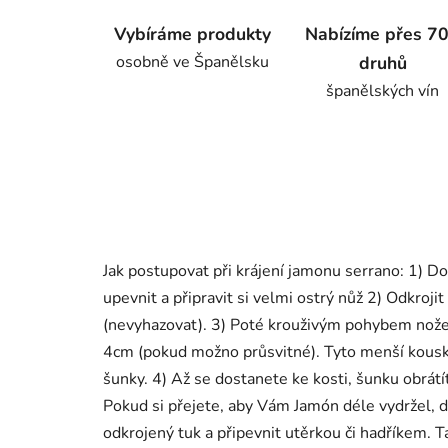
Vybíráme produkty
Nabízíme přes 7
osobně ve Španělsku
druhů
španělských vín
Jak postupovat při krájení jamonu serrano: 1) D
upevnit a připravit si velmi ostrý nůž 2) Odkroji
(nevyhazovat). 3) Poté krouživým pohybem nože
4cm (pokud možno průsvitné). Tyto menší kousky
šunky. 4) Až se dostanete ke kosti, šunku obrát
Pokud si přejete, aby Vám Jamón déle vydržel, 
odkrojený tuk a připevnit utěrkou či hadříkem. 