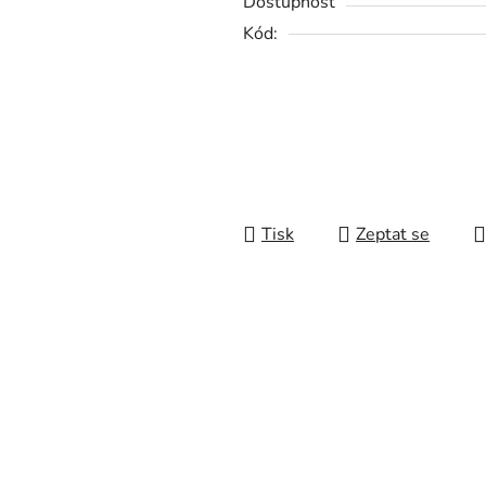
Dostupnost
0,0
Kód:
z
5
hvězdiček.
Tisk
Zeptat se