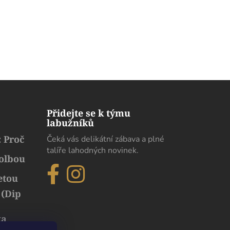
Přidejte se k týmu
labužníků
 Proč
Čeká vás delikátní zábava a plné
talíře lahodných novinek.
volbou
etou
 (Dip
ka
běh