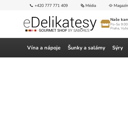
Přejít
📞 +420 777 771 409
🗞️ Média
🥘 Magazí
na
obsah
Naše kam
Po-So 9:00
Praha, Vyš
Vína a nápoje
Šunky a salámy
Sýry