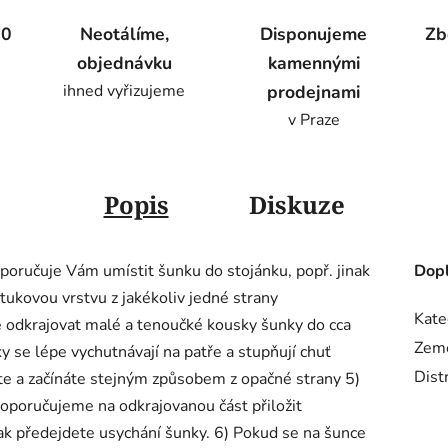
00
Neotálíme,
Disponujeme
Zb
objednávku
kamennými
ihned vyřizujeme
prodejnami
v Praze
Popis
Diskuze
oporučuje Vám umístit šunku do stojánku, popř. jinak
Dopl
t tukovou vrstvu z jakékoliv jedné strany
Kate
 odkrajovat malé a tenoučké kousky šunky do cca
Zem
 se lépe vychutnávají na patře a stupňují chuť
Dist
íte a začínáte stejným způsobem z opačné strany 5)
doporučujeme na odkrajovanou část přiložit
Tak předejdete usychání šunky. 6) Pokud se na šunce