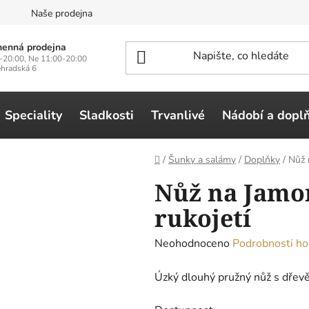
n
Naše prodejna
enná prodejna
-20:00, Ne 11:00-20:00
ehradská 6
Speciality
Sladkosti
Trvanlivé
Nádobí a dopl
Domů
/
Šunky a salámy
/
Doplňky
/
Nůž 
Nůž na Jamo
rukojetí
Průměrné
Neohodnoceno
Podrobnosti ho
hodnocení
Úzký dlouhý pružný nůž s dřevě
produktu
je