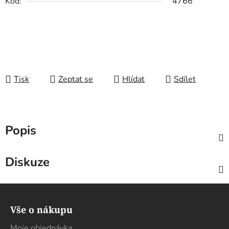
Kód:
4766
Tisk
Zeptat se
Hlídat
Sdílet
Popis
Diskuze
Z
á
Vše o nákupu
p
Moje objednávka