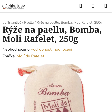
Přejít
Hledat
NÁKUP
na
KOŠÍK
obsah
Domů
/
Trvanlivé
/
Paella
/
Rýže na paellu, Bomba, Moli Rafelet, 250g
Rýže na paellu, Bomba,
Moli Rafelet, 250g
Průměrné
Neohodnoceno
Podrobnosti hodnocení
hodnocení
Značka:
Molí de Rafelet
produktu
je
0,0
z
5
hvězdiček.