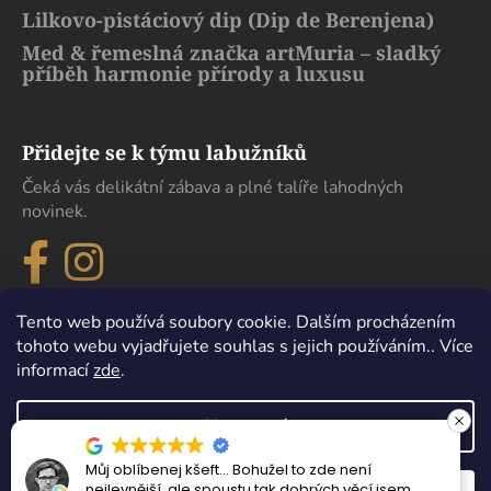
Lilkovo-pistáciový dip (Dip de Berenjena)
Med & řemeslná značka artMuria – sladký
příběh harmonie přírody a luxusu
Přidejte se k týmu labužníků
Čeká vás delikátní zábava a plné talíře lahodných
novinek.
Tento web používá soubory cookie. Dalším procházením
tohoto webu vyjadřujete souhlas s jejich používáním.. Více
informací
zde
.
Nastavení
Můj oblíbenej kšeft… Bohužel to zde není
Vytvořil Shoptet
nejlevnější, ale spoustu tak dobrých věcí jsem