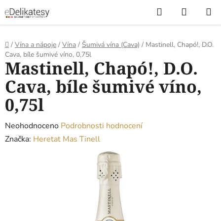
Přejít
Hledat
NÁKUP
na
KOŠÍK
obsah
Domů
/
Vína a nápoje
/
Vína
/
Šumivá vína (Cava)
/
Mastinell, Chapó!, D.O.
Cava, bíle šumivé víno, 0,75l
Mastinell, Chapó!, D.O.
Cava, bíle šumivé víno,
0,75l
Průměrné
Neohodnoceno
Podrobnosti hodnocení
hodnocení
Značka:
Heretat Mas Tinell
produktu
je
0,0
z
5
hvězdiček.