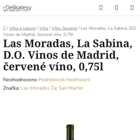
Přejít
Hledat
NÁKUP
na
KOŠÍK
obsah
Domů
/
Vína a nápoje
/
Vína
/
Víno červené
/
Las Moradas, La Sabina, D.O.
Vinos de Madrid, červené víno, 0,75l
Las Moradas, La Sabina,
D.O. Vinos de Madrid,
červené víno, 0,75l
Průměrné
Neohodnoceno
Podrobnosti hodnocení
hodnocení
Značka:
Las Morades De San Martin
produktu
je
0,0
z
5
hvězdiček.