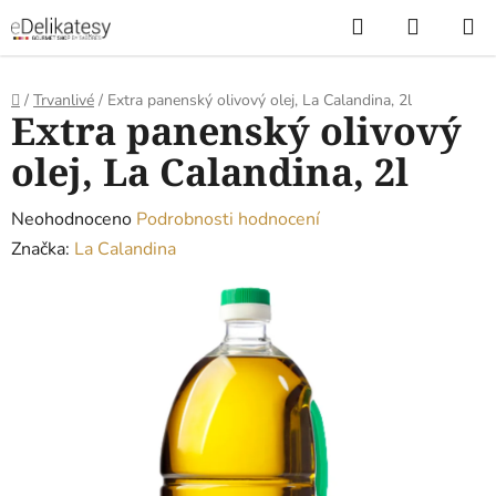
Přejít
Hledat
NÁKUP
na
KOŠÍK
obsah
Domů
/
Trvanlivé
/
Extra panenský olivový olej, La Calandina, 2l
Extra panenský olivový
olej, La Calandina, 2l
Průměrné
Neohodnoceno
Podrobnosti hodnocení
hodnocení
Značka:
La Calandina
produktu
je
0,0
z
5
hvězdiček.