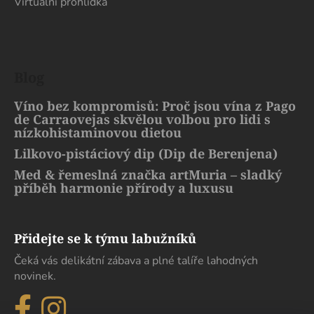
Virtuální prohlídka
Blog
Víno bez kompromisů: Proč jsou vína z Pago
de Carraovejas skvělou volbou pro lidi s
nízkohistaminovou dietou
Lilkovo-pistáciový dip (Dip de Berenjena)
Med & řemeslná značka artMuria – sladký
příběh harmonie přírody a luxusu
Přidejte se k týmu labužníků
Čeká vás delikátní zábava a plné talíře lahodných
novinek.