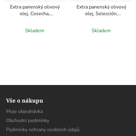
Extra panenský olivový
Extra panenský olivový
olej, Cosecha,
olej, Selección,
Melgarejo, 2,5l
Melgarejo, 2,5l
Skladem
Skladem
Z
á
Vše o nákupu
p
a
Moje objednávka
t
Obchodní podmínky
í
Podmínky ochrany osobních údajů