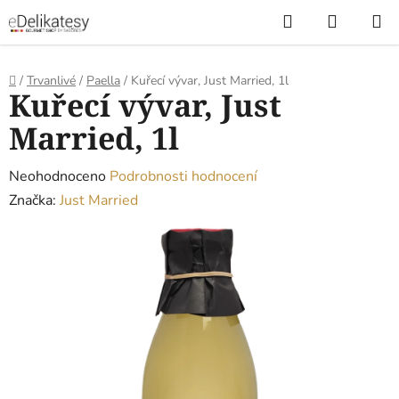
Přejít
Hledat
NÁKUP
na
KOŠÍK
obsah
Domů
/
Trvanlivé
/
Paella
/
Kuřecí vývar, Just Married, 1l
Kuřecí vývar, Just
Married, 1l
Průměrné
Neohodnoceno
Podrobnosti hodnocení
hodnocení
Značka:
Just Married
produktu
je
0,0
z
5
hvězdiček.