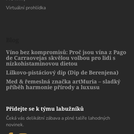
Virtuální prohlídka
Blog
Víno bez kompromisů: Proč jsou vína z Pago
de Carraovejas skvělou volbou pro lidi s
nízkohistaminovou dietou
Lilkovo-pistáciový dip (Dip de Berenjena)
Med & řemeslná značka artMuria – sladký
příběh harmonie přírody a luxusu
Přidejte se k týmu labužníků
Čeká vás delikátní zábava a plné talíře lahodných
novinek.