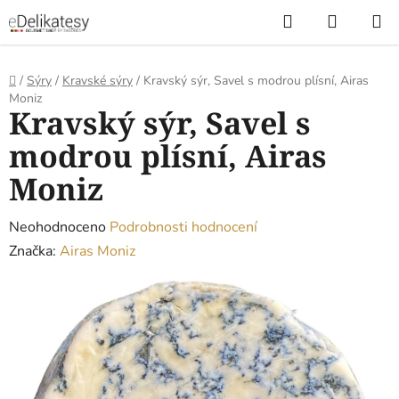
Přejít
Hledat
NÁKUP
na
KOŠÍK
obsah
Domů
/
Sýry
/
Kravské sýry
/
Kravský sýr, Savel s modrou plísní, Airas
Moniz
Kravský sýr, Savel s
modrou plísní, Airas
Moniz
Průměrné
Neohodnoceno
Podrobnosti hodnocení
hodnocení
Značka:
Airas Moniz
produktu
je
0,0
z
5
hvězdiček.