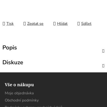
Tisk
Zeptat se
Hlídat
Sdílet
Popis
Diskuze
Z
á
Vše o nákupu
p
a
Moje objednávka
t
Obchodní podmínky
í