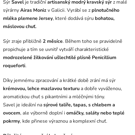
Sýr
Savel
je tradiční
artisanský modrý kravský sýr
z malé
sýrárny
Airas Moniz
v Galicii. Vyrábí se z
plnotučného
mléka plemene Jersey
, které dodává sýru
bohatou,
máslovou chuť.
Sýr zraje přibližně
2 měsíce
. Během toho se pravidelně
propichuje a tím se uvnitř vytváří charakteristické
modrozelené žilkování ušlechtilé plísně Penicillium
roqueforti
.
Díky jemnému zpracování a krátké době zrání má sýr
krémovou, lehce mazlavou texturu
a dobře vyváženou,
aromatickou chuť s pikantními a mléčnými tóny.
Savel je ideální na
sýrové talíře, tapas, s chlebem a
ovocem
, ale výborně doplní i
omáčky, saláty nebo teplé
pokrmy
, kde přinese výraznou a komplexní chuť.