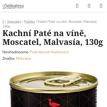
Přejít
Hledat
NÁKUP
na
KOŠÍK
obsah
Domů
/
Speciality
/
Paštiky
/
Kachní Paté na víně, Moscatel, Malvasía,
130g
Kachní Paté na víně,
Moscatel, Malvasía, 130g
Průměrné
Neohodnoceno
Podrobnosti hodnocení
hodnocení
Značka:
Malvasia
produktu
je
0,0
z
5
hvězdiček.