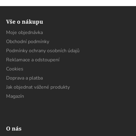
Z
á
Vše o nákupu
p
a
Moje objednávka
t
Obchodní podmínky
í
Podmínky ochrany osobních údajů
Reklamace a odstoupení
Cookies
Doprava a platba
Jak objednat vážené produkty
Magazín
O nás