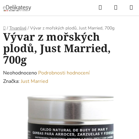
Přejít
Hledat
NÁKUP
na
KOŠÍK
obsah
Domů
/
Trvanlivé
/
Vývar z mořských plodů, Just Married, 700g
Vývar z mořských
plodů, Just Married,
700g
Průměrné
Neohodnoceno
Podrobnosti hodnocení
hodnocení
Značka:
Just Married
produktu
je
0,0
z
5
hvězdiček.