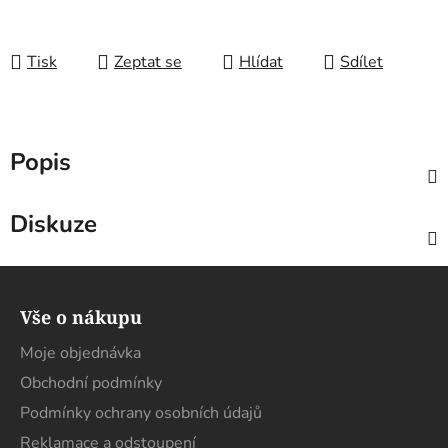
Tisk
Zeptat se
Hlídat
Sdílet
Popis
Diskuze
Z
á
Vše o nákupu
p
a
Moje objednávka
t
Obchodní podmínky
í
Podmínky ochrany osobních údajů
Reklamace a odstoupení