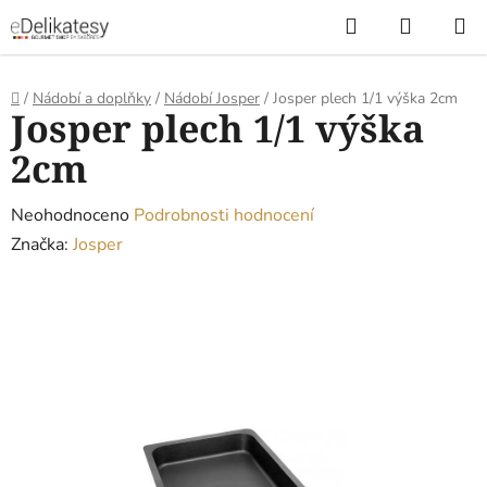
Přejít
Hledat
NÁKUP
na
KOŠÍK
obsah
Domů
/
Nádobí a doplňky
/
Nádobí Josper
/
Josper plech 1/1 výška 2cm
Josper plech 1/1 výška
2cm
Průměrné
Neohodnoceno
Podrobnosti hodnocení
hodnocení
Značka:
Josper
produktu
je
0,0
z
5
hvězdiček.