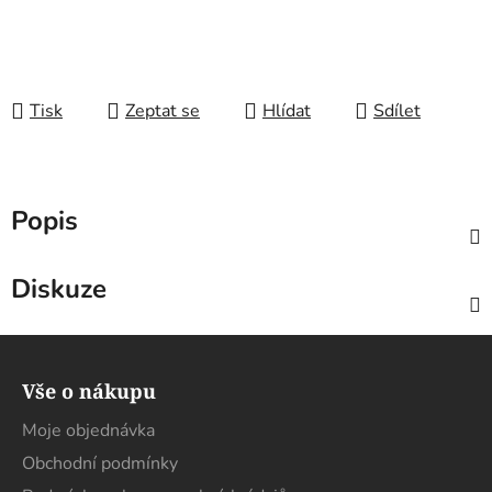
Tisk
Zeptat se
Hlídat
Sdílet
Popis
Diskuze
Z
á
Vše o nákupu
p
a
Moje objednávka
t
Obchodní podmínky
í