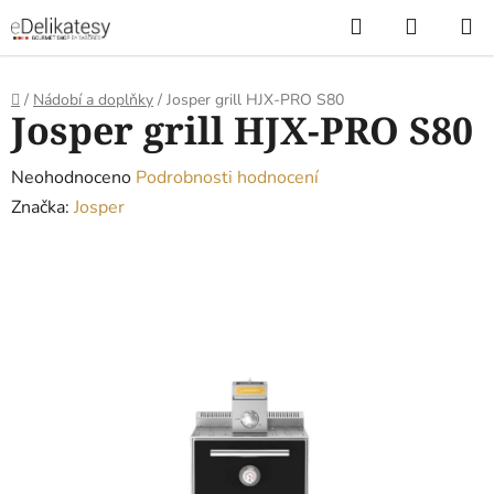
Přejít
Hledat
NÁKUP
na
KOŠÍK
obsah
Domů
/
Nádobí a doplňky
/
Josper grill HJX-PRO S80
Josper grill HJX-PRO S80
Průměrné
Neohodnoceno
Podrobnosti hodnocení
hodnocení
Značka:
Josper
produktu
je
0,0
z
5
hvězdiček.