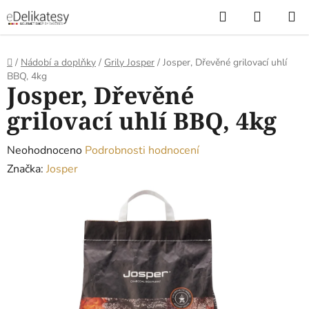
Přejít
Hledat
NÁKUP
na
KOŠÍK
obsah
Domů
/
Nádobí a doplňky
/
Grily Josper
/
Josper, Dřevěné grilovací uhlí
BBQ, 4kg
Josper, Dřevěné
grilovací uhlí BBQ, 4kg
Průměrné
Neohodnoceno
Podrobnosti hodnocení
hodnocení
Značka:
Josper
produktu
je
0,0
z
5
hvězdiček.