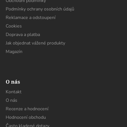
t
Obchodní podmínky
í
Podmínky ochrany osobních údajů
Reklamace a odstoupení
Cookies
Doprava a platba
Jak objednat vážené produkty
Magazín
O nás
Kontakt
O nás
Recenze a hodnocení
Hodnocení obchodu
Často kladené dotazy