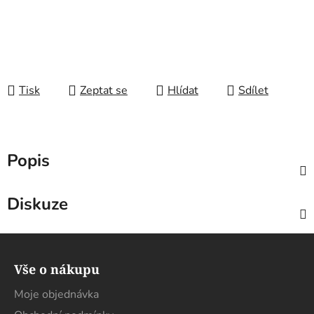
Tisk
Zeptat se
Hlídat
Sdílet
Popis
Diskuze
Z
á
Vše o nákupu
p
a
Moje objednávka