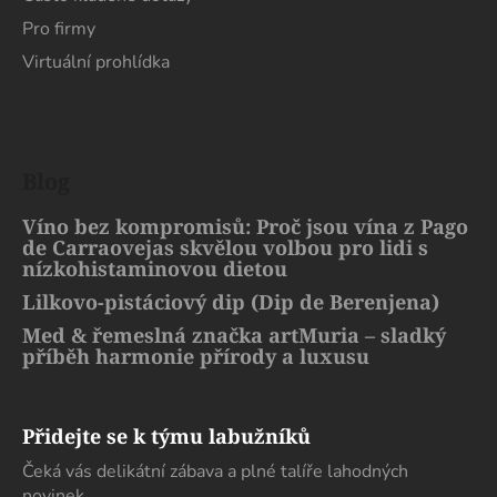
Pro firmy
Virtuální prohlídka
Blog
Víno bez kompromisů: Proč jsou vína z Pago
de Carraovejas skvělou volbou pro lidi s
nízkohistaminovou dietou
Lilkovo-pistáciový dip (Dip de Berenjena)
Med & řemeslná značka artMuria – sladký
příběh harmonie přírody a luxusu
Přidejte se k týmu labužníků
Čeká vás delikátní zábava a plné talíře lahodných
novinek.