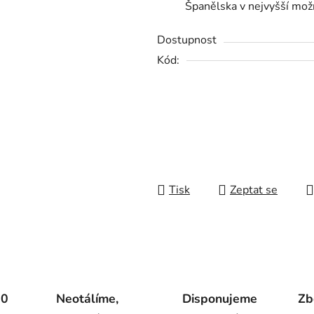
Španělska v nejvyšší možn
Dostupnost
Kód:
Tisk
Zeptat se
00
Neotálíme,
Disponujeme
Zb