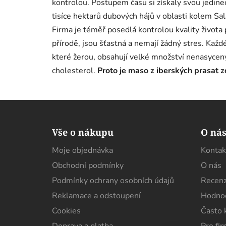
kontrolou. Postupem času si získaly svou jedine
tisíce hektarů dubových hájů v oblasti kolem Sa
Firma je téměř posedlá kontrolou kvality života pr
přírodě, jsou šťastná a nemají žádný stres. Každé
které žerou, obsahují velké množství nenasycen
cholesterol.
Proto je maso z iberských prasat z
Z
á
Vše o nákupu
O ná
p
Moje objednávka
Kontak
a
Obchodní podmínky
O nás
t
í
Podmínky ochrany osobních údajů
Recenz
Reklamace a odstoupení
Hodnoc
Cookies
Často 