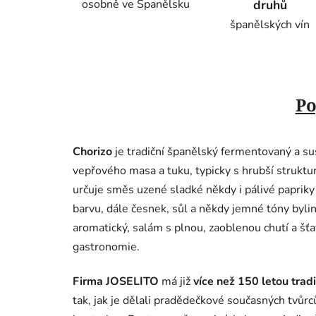
osobně ve Španělsku
druhů
španělských vín
Po
Chorizo
je tradiční španělský fermentovaný a su
vepřového masa a tuku, typicky s hrubší struktur
určuje směs uzené sladké někdy i pálivé paprik
barvu, dále česnek, sůl a někdy jemné tóny bylin
aromatický, salám s plnou, zaoblenou chutí a šťa
gastronomie.
Firma JOSELITO
má již
více než 150 letou trad
tak, jak je dělali pradědečkové současných tvůrc