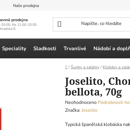
n
Naše prodejna
enná prodejna
-20:00, Ne 11:00-20:00
ehradská 6
Speciality
Sladkosti
Trvanlivé
Nádobí a dopl
Domů
/
Šunky a salámy
/
Klobásy a sal
Joselito, Cho
bellota, 70g
Průměrné
Neohodnoceno
Podrobnosti ho
hodnocení
Značka:
Joselito
produktu
Typická španělská klobáska nakr
je