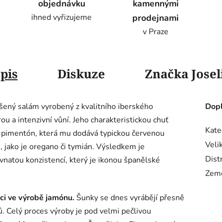
objednávku
kamennými
ihned vyřizujeme
prodejnami
v Praze
pis
Diskuze
Značka
Josel
šený salám vyrobený z kvalitního iberského
Dopl
ou a intenzivní vůní. Jeho charakteristickou chuť
Kate
y pimentón, která mu dodává typickou červenou
Veli
, jako je oregano či tymián. Výsledkem je
Dist
vnatou konzistencí, který je ikonou španělské
Zem
ici ve výrobě jamónu.
Šunky se dnes vyrábějí přesně
ů. Celý proces výroby je pod velmi pečlivou