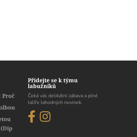
Přidejte se k týmu
labužníků
 Proč
Čeká vás delikátní zábava a plné
talíře lahodných novinek.
volbou
etou
 (Dip