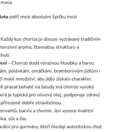
 masa.
lota
patří mezi absolutní špičku mezi
 Každý kus choriza je dlouze vyzrávaný tradičním
tenzivní aroma, šťavnatou strukturu a
huti.
ření
– Chorizo dodá výraznou hloubku a barvu
nám, polévkám, omáčkám, bramborovým jídlům i
í malé množství, aby jídlo získalo charakter.
vě prasat bohaté na žaludy má chorizo vysoký
erá je typická pro olivový olej, podporuje zdravý
 přirozeně dobře stravitelnou.
ervantů, barviv a chemie. Jen vysoce kvalitní
ka, sůl a čas.
deální pro gurmány, kteří hledají autentickou chuť