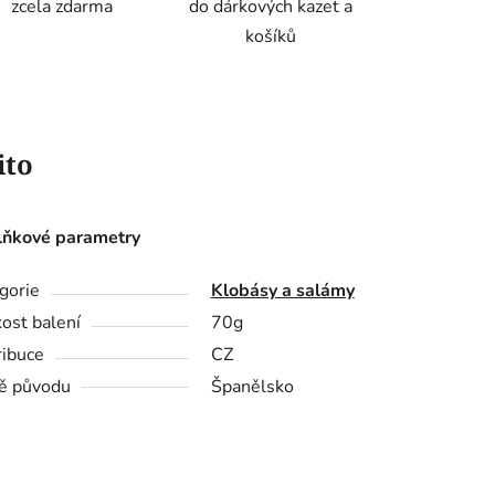
zcela zdarma
do dárkových kazet a
košíků
ito
ňkové parametry
gorie
Klobásy a salámy
kost balení
70g
ribuce
CZ
ě původu
Španělsko