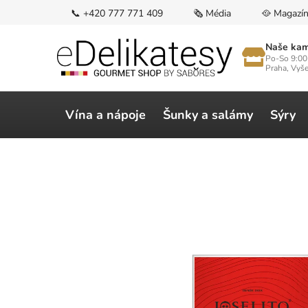
Přejít
📞 +420 777 771 409
🗞️ Média
🥘 Magazí
na
obsah
Naše kam
Po-So 9:00
Praha, Vyš
Vína a nápoje
Šunky a salámy
Sýry