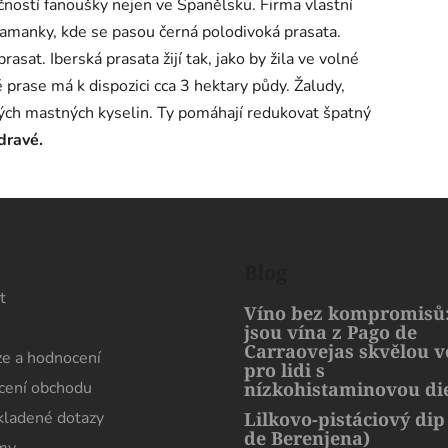
čností fanoušky nejen ve Španělsku. Firma vlastní
lamanky, kde se pasou černá polodivoká prasata.
asat. Iberská prasata žijí tak, jako by žila ve volné
 prase má k dispozici cca 3 hektary půdy. Žaludy,
ých mastných kyselin. Ty pomáhají redukovat špatný
dravé.
s
Blog
t
Víno bez kompromisů:
jsou vína z Pago de
Carraovejas skvělou 
e a hodnocení
pro lidi s
ení obchodu
nízkohistaminovou di
kladené dotazy
Lilkovo-pistáciový dip
de Berenjena)