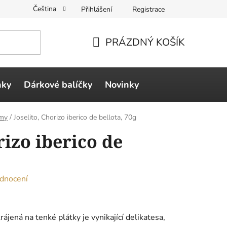
Čeština
Přihlášení
Registrace
PRÁZDNÝ KOŠÍK
NÁKUPNÍ
KOŠÍK
ňky
Dárkové balíčky
Novinky
ámy
/
Joselito, Chorizo iberico de bellota, 70g
rizo iberico de
dnocení
ájená na tenké plátky je vynikající delikatesa,