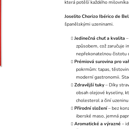
která potěší každého milovníka
0,0
z
Joselito Chorizo Ibérico de Bel
5
španělskými uzeninami.
hvězdiček.
Jedinečná chuť a kvalita
–
způsobem, což zaručuje in
nepřekonatelnou čistotu c
Prémiová surovina pro va
pokrmům: tapas, těstovi
moderní gastronomii. Stač
Zdravější tuky
– Díky stra
obsah olejové kyseliny, kt
cholesterol a činí uzeninu
Přírodní složení
– bez konz
iberské maso, jemná papri
Aromatické a výrazné
– i