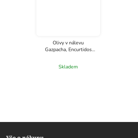
Olivy v nálevu
Gazpacha, Encurtidos
Murcianos, 580g
Skladem
Z
á
Vše o nákupu