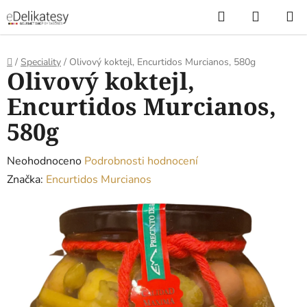
Přejít
Hledat
NÁKUP
na
KOŠÍK
obsah
Domů
/
Speciality
/
Olivový koktejl, Encurtidos Murcianos, 580g
Olivový koktejl,
Encurtidos Murcianos,
580g
Průměrné
Neohodnoceno
Podrobnosti hodnocení
hodnocení
Značka:
Encurtidos Murcianos
produktu
je
0,0
z
5
hvězdiček.