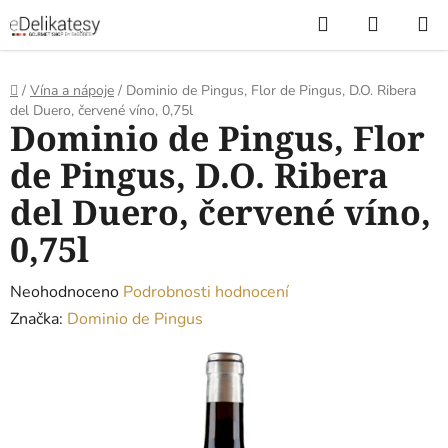
Přejít
Hledat
NÁKUP
na
KOŠÍK
obsah
Domů
/
Vína a nápoje
/
Dominio de Pingus, Flor de Pingus, D.O. Ribera
del Duero, červené víno, 0,75l
Dominio de Pingus, Flor
de Pingus, D.O. Ribera
del Duero, červené víno,
0,75l
Průměrné
Neohodnoceno
Podrobnosti hodnocení
hodnocení
Značka:
Dominio de Pingus
produktu
je
0,0
z