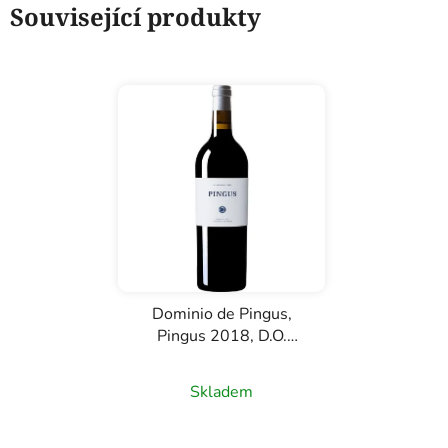
Související produkty
Dominio de Pingus,
Pingus 2018, D.O.
Ribera del Duero,
Průměrné
červené víno, 0,75l
Skladem
hodnocení
produktu