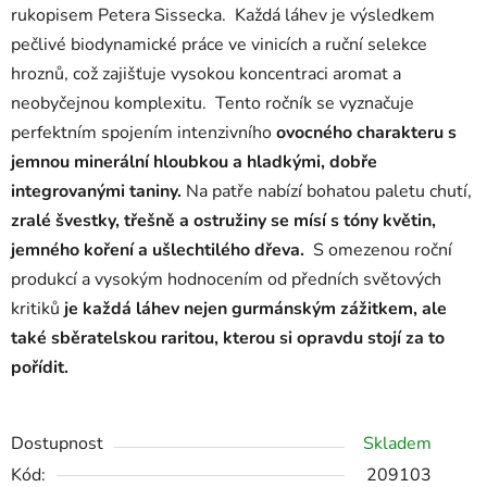
rukopisem Petera Sissecka. Každá láhev je výsledkem
pečlivé biodynamické práce ve vinicích a ruční selekce
hroznů, což zajišťuje vysokou koncentraci aromat a
neobyčejnou komplexitu. Tento ročník se vyznačuje
perfektním spojením intenzivního
ovocného charakteru s
jemnou minerální hloubkou a hladkými, dobře
integrovanými taniny.
Na patře nabízí bohatou paletu chutí,
zralé švestky, třešně a ostružiny se mísí s tóny květin,
jemného koření a ušlechtilého dřeva.
S omezenou roční
produkcí a vysokým hodnocením od předních světových
kritiků
je každá láhev nejen gurmánským zážitkem, ale
také sběratelskou raritou, kterou si opravdu stojí za to
pořídit.
Dostupnost
Skladem
Kód:
209103