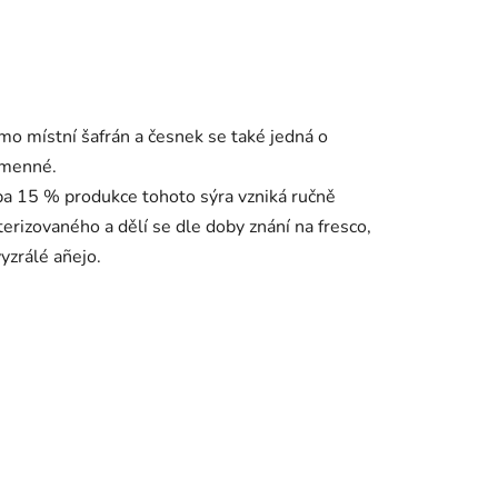
mo místní šafrán a česnek se také jedná o
kamenné.
a 15 % produkce tohoto sýra vzniká ručně
erizovaného a dělí se dle doby znání na fresco,
yzrálé añejo.