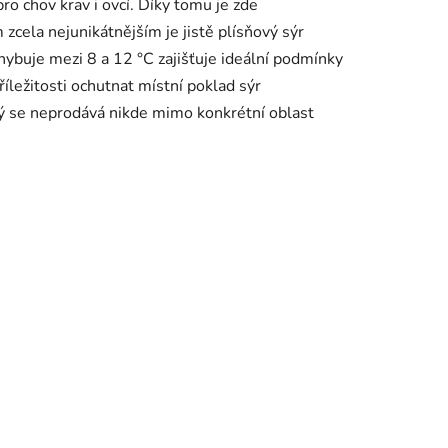
o chov krav i ovcí. Díky tomu je zde
zcela nejunikátnějším je jistě plísňový sýr
ohybuje mezi 8 a 12 °C zajišťuje ideální podmínky
říležitosti ochutnat místní poklad sýr
 se neprodává nikde mimo konkrétní oblast