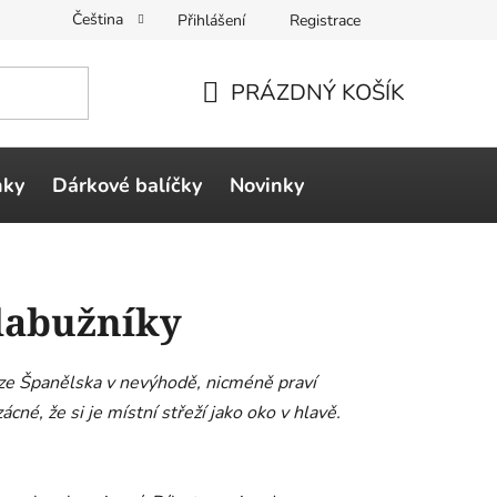
Čeština
Přihlášení
Registrace
PRÁZDNÝ KOŠÍK
NÁKUPNÍ
KOŠÍK
ňky
Dárkové balíčky
Novinky
 labužníky
y ze Španělska v nevýhodě, nicméně praví
cné, že si je místní střeží jako oko v hlavě.