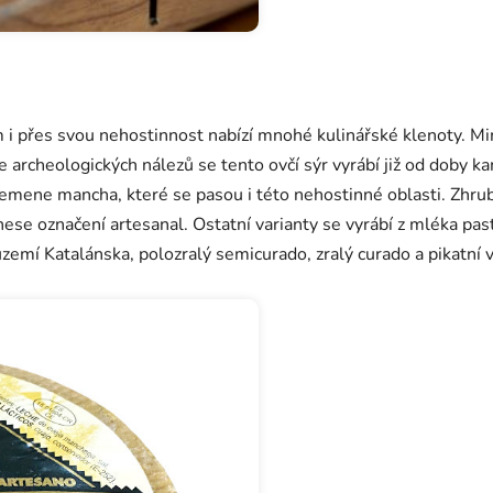
 i přes svou nehostinnost nabízí mnohé kulinářské klenoty. Mi
le archeologických nálezů se tento ovčí sýr vyrábí již od doby 
mene mancha, které se pasou i této nehostinné oblasti. Zhrub
se označení artesanal. Ostatní varianty se vyrábí z mléka past
emí Katalánska, polozralý semicurado, zralý curado a pikatní v