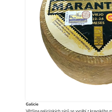
Galicie
Většina galicijských sýrů se vyrábí z kravského