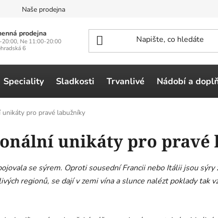
n
Naše prodejna
enná prodejna
-20:00, Ne 11:00-20:00
ehradská 6
Speciality
Sladkosti
Trvanlivé
Nádobí a dopl
í unikáty pro pravé labužníky
ionální unikáty pro pravé
pojovala se sýrem. Oproti sousední Francii nebo Itálii jsou sýr
ivých regionů, se dají v zemi vína a slunce nalézt poklady tak vzá