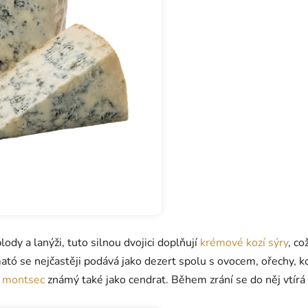
dy a lanýži, tuto silnou dvojici doplňují
krémové kozí sýry
, co
 mató se nejčastěji podává jako dezert spolu s ovocem, ořechy
r montsec
známý také jako cendrat. Během zrání se do něj vtírá 