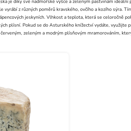
ska je díky své nadmořské výšce a zeleným pastvinám ideální pr
e vyrábí z různých poměrů kravského, ovčího a kozího sýra. Tím 
vápencových jeskyních. Vlhkost a teplota, která se celoročně p
ilých plísní. Pokud se do Asturského knížectví vydáte, využijte p
s červeným, zeleným a modrým plísňovým mramorováním, který