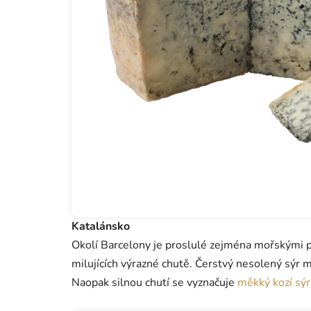
Katalánsko
Okolí Barcelony je proslulé zejména mořskými plo
milujících výrazné chutě. Čerstvý nesolený sýr
Naopak silnou chutí se vyznačuje
měkký kozí sý