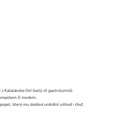
ž z Katalánska činí častý cíl gastroturistů
, kompotem či medem.
popel, který mu dodává unikátní vzhled i chuť.