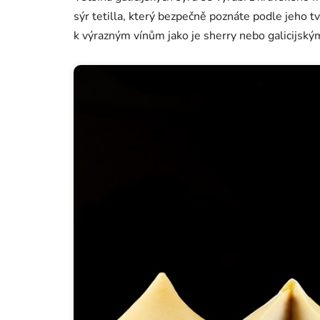
sýr tetilla, který bezpečně poznáte podle jeho t
k výrazným vínům jako je sherry nebo galicijský