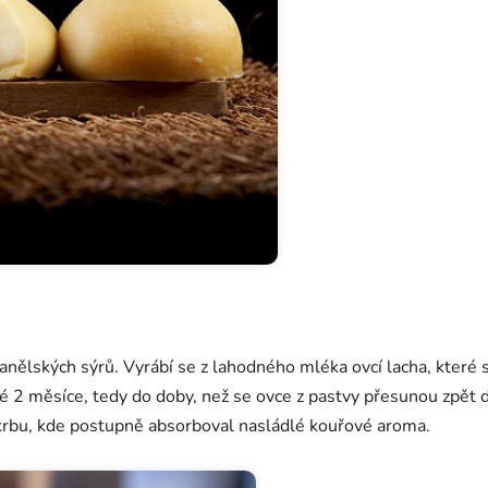
španělských sýrů. Vyrábí se z lahodného mléka ovcí lacha, které 
é 2 měsíce, tedy do doby, než se ovce z pastvy přesunou zpět 
krbu, kde postupně absorboval nasládlé kouřové aroma.