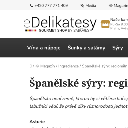
Přejít
📞 +420 777 771 409
🗞️ Média
🥘 Magazí
na
obsah
Naše kam
Po-So 9:00
Praha, Vyš
Vína a nápoje
Šunky a salámy
Sýry
Domů
/
🥘 Magazín
/
Ingredience
/
Španělské sýry: regionáln
Španělské sýry: reg
Španělsko není země, kterou by si většina lidí s
labužníci vědí, že právě díky různorodosti jednotl
Asturie