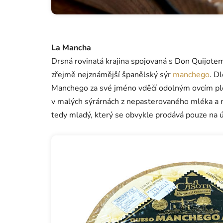
La Mancha
Drsná rovinatá krajina spojovaná s Don Quijotem
zřejmě nejznámější španělský sýr
manchego
. D
Manchego za své jméno vděčí odolným ovcím ple
v malých sýrárnách z nepasterovaného mléka a ne
tedy mladý, který se obvykle prodává pouze na úz