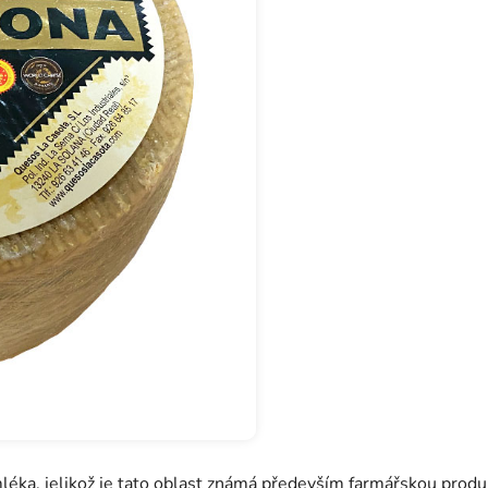
 mléka, jelikož je tato oblast známá především farmářskou prod