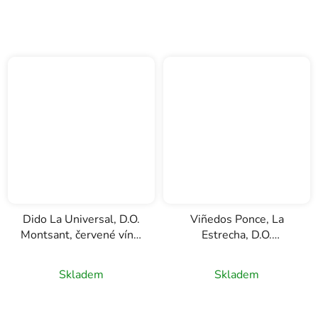
Dido La Universal, D.O.
Viñedos Ponce, La
Montsant, červené víno,
Estrecha, D.O.
0,75l
Manchuela, červené
víno, 0,75l
Skladem
Skladem