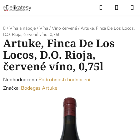
Přejít
Hledat
NÁKUP
na
KOŠÍK
obsah
Domů
/
Vína a nápoje
/
Vína
/
Víno červené
/
Artuke, Finca De Los Locos,
D.O. Rioja, červené víno, 0,75l
Artuke, Finca De Los
Locos, D.O. Rioja,
červené víno, 0,75l
Průměrné
Neohodnoceno
Podrobnosti hodnocení
hodnocení
Značka:
Bodegas Artuke
produktu
je
0,0
z
5
hvězdiček.