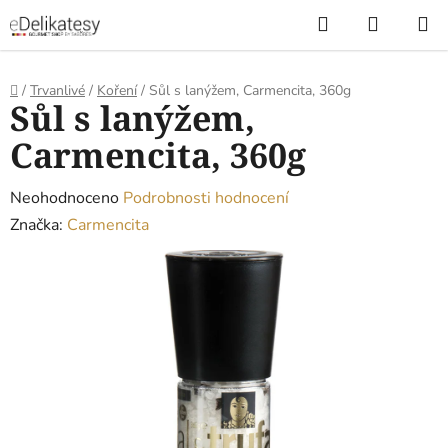
Přejít
Hledat
NÁKUP
na
KOŠÍK
obsah
Domů
/
Trvanlivé
/
Koření
/
Sůl s lanýžem, Carmencita, 360g
Sůl s lanýžem,
Carmencita, 360g
Průměrné
Neohodnoceno
Podrobnosti hodnocení
hodnocení
Značka:
Carmencita
produktu
je
0,0
z
5
hvězdiček.