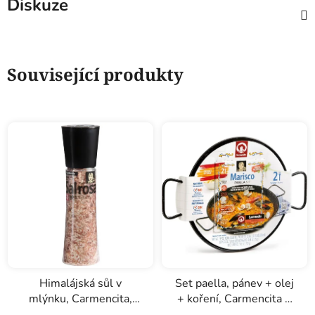
Diskuze
Související produkty
Himalájská sůl v
Set paella, pánev + olej
mlýnku, Carmencita,
+ koření, Carmencita 2
370g
porce