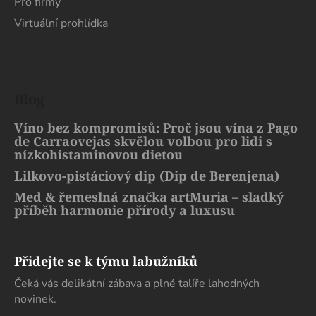
Pro firmy
Virtuální prohlídka
Blog
Víno bez kompromisů: Proč jsou vína z Pago
de Carraovejas skvělou volbou pro lidi s
nízkohistaminovou dietou
Lilkovo-pistáciový dip (Dip de Berenjena)
Med & řemeslná značka artMuria – sladký
příběh harmonie přírody a luxusu
Přidejte se k týmu labužníků
Čeká vás delikátní zábava a plné talíře lahodných
novinek.