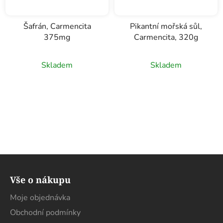
Šafrán, Carmencita
Pikantní mořská sůl,
375mg
Carmencita, 320g
Skladem
Skladem
Z
á
Vše o nákupu
p
a
Moje objednávka
t
Obchodní podmínky