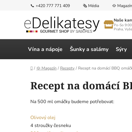
Přejít
📞 +420 777 771 409
🗞️ Média
🥘 Magazí
na
obsah
Naše kam
Po-So 9:00
Praha, Vyš
Vína a nápoje
Šunky a salámy
Sýry
Domů
/
🥘 Magazín
/
Recepty
/
Recept na domácí BBQ omáč
Recept na domácí 
Na 500 ml omáčky budeme potřebovat:
Olivový olej
4 stroužky česneku