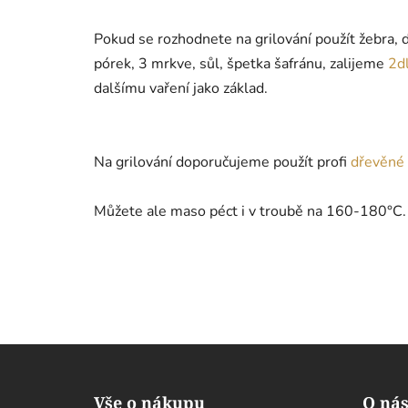
Pokud se rozhodnete na grilování použít žebra, 
pórek, 3 mrkve, sůl, špetka šafránu, zalijeme
2dl
dalšímu vaření jako základ.
Na grilování doporučujeme použít profi
dřevěné 
Můžete ale maso péct i v troubě na 160-180°C.
Z
á
Vše o nákupu
O ná