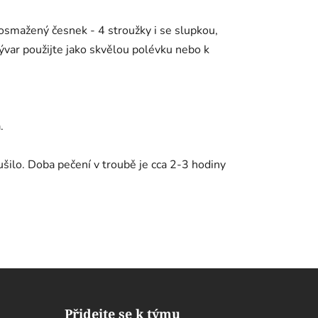
 osmažený česnek - 4 stroužky i se slupkou,
var použijte jako skvělou polévku nebo k
.
ilo. Doba pečení v troubě je cca 2-3 hodiny
Přidejte se k týmu