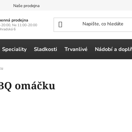
n
Naše prodejna
enná prodejna
-20:00, Ne 11:00-20:00
ehradská 6
Speciality
Sladkosti
Trvanlivé
Nádobí a dopl
ku
BBQ omáčku