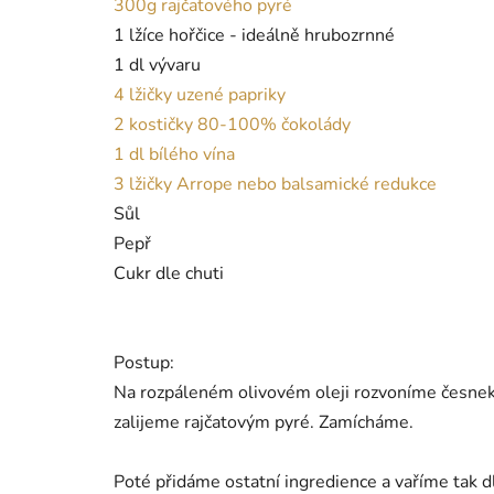
300g rajčatového pyré
1 lžíce hořčice - ideálně hrubozrnné
1 dl vývaru
4 lžičky uzené papriky
2 kostičky 80-100% čokolády
1 dl bílého vína
3 lžičky Arrope nebo balsamické redukce
Sůl
Pepř
Cukr dle chuti
Postup:
Na rozpáleném olivovém oleji rozvoníme česnek 
zalijeme rajčatovým pyré. Zamícháme.
Poté přidáme ostatní ingredience a vaříme tak