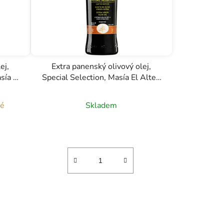
ej,
Extra panenský olivový olej,
sía El
Special Selection, Masía El Altet,
0,5l
né
Skladem