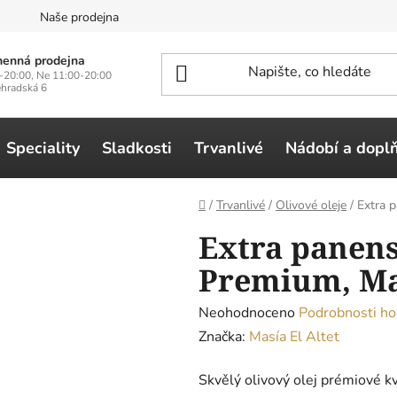
n
Naše prodejna
enná prodejna
-20:00, Ne 11:00-20:00
ehradská 6
Speciality
Sladkosti
Trvanlivé
Nádobí a dopl
Domů
/
Trvanlivé
/
Olivové oleje
/
Extra p
Extra panens
Premium, Masí
Průměrné
Neohodnoceno
Podrobnosti ho
hodnocení
Značka:
Masía El Altet
produktu
Skvělý olivový olej prémiové kv
je