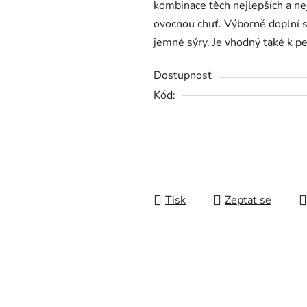
kombinace těch nejlepších a nejk
0,0
ovocnou chuť. Výborně doplní sa
z
jemné sýry. Je vhodný také k pe
5
hvězdiček.
Dostupnost
Kód:
Tisk
Zeptat se