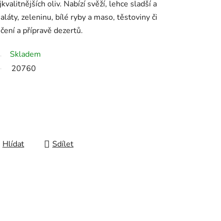
valitnějších oliv. Nabízí svěží, lehce sladší a
láty, zeleninu, bílé ryby a maso, těstoviny či
čení a přípravě dezertů.
Skladem
20760
Hlídat
Sdílet