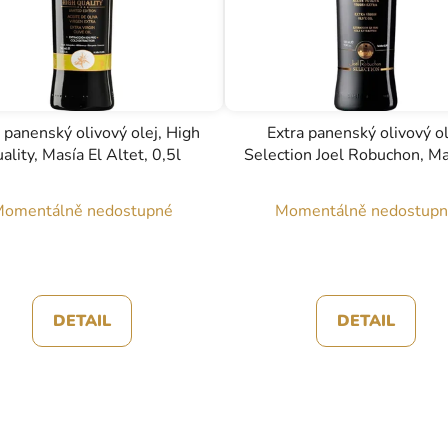
 panenský olivový olej, High
Extra panenský olivový ol
ality, Masía El Altet, 0,5l
Selection Joel Robuchon, Ma
Altet, 0,5l
omentálně nedostupné
Momentálně nedostup
DETAIL
DETAIL