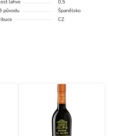
kost lahve
0,5
ě původu
Španělsko
ribuce
CZ