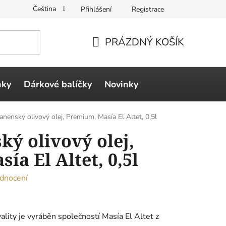
Čeština
Přihlášení
Registrace
PRÁZDNÝ KOŠÍK
NÁKUPNÍ
KOŠÍK
ňky
Dárkové balíčky
Novinky
anenský olivový olej, Premium, Masía El Altet, 0,5l
ký olivový olej,
a El Altet, 0,5l
dnocení
ality je vyráběn společností Masía El Altet z