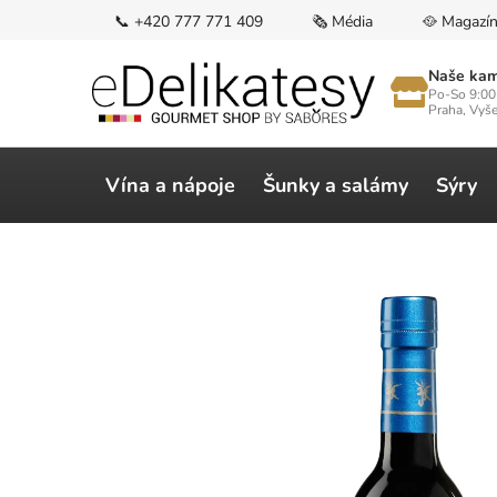
Přejít
📞 +420 777 771 409
🗞️ Média
🥘 Magazí
na
obsah
Naše kam
Po-So 9:00
Praha, Vyš
Vína a nápoje
Šunky a salámy
Sýry