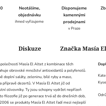
00
Neotálíme,
Disponujeme
Zb
objednávku
kamennými
ihned vyřizujeme
prodejnami
v Praze
Diskuze
Značka
Masía El
 společností Masía El Altet z kombinace těch
Dopl
sahuje obrovské množství antioxidantů a polyfenolů.
Kate
ě doplní saláty, zeleninu, bílé ryby a maso,
Kyse
a přípravě dezertů. V Masía El Altet již od
tní olivovníky. Ty jsou schopny vydržet nepřízeň
Odrů
to filozofie již po generace trvá až do dnešních dob,
2006 se produkty Masía El Altet řadí mezi nejlepší