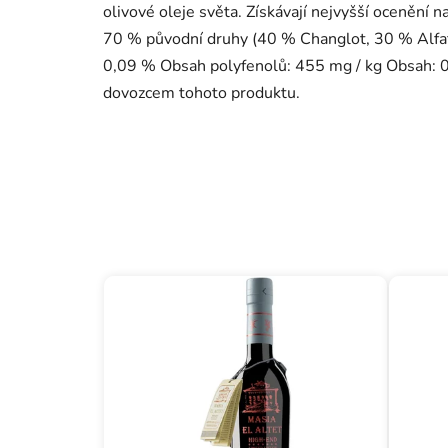
olivové oleje světa. Získávají nejvyšší ocenění n
70 % původní druhy (40 % Changlot, 30 % Alfaf
0,09 % Obsah polyfenolů: 455 mg / kg Obsah: 0
dovozcem tohoto produktu.