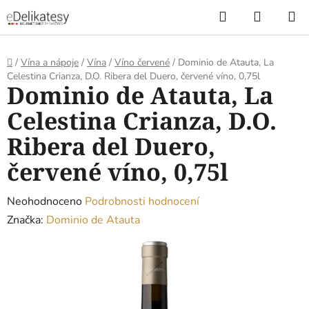
Přejít
Hledat
NÁKUP
na
KOŠÍK
obsah
Domů
/
Vína a nápoje
/
Vína
/
Víno červené
/
Dominio de Atauta, La
Celestina Crianza, D.O. Ribera del Duero, červené víno, 0,75l
Dominio de Atauta, La
Celestina Crianza, D.O.
Ribera del Duero,
červené víno, 0,75l
Průměrné
Neohodnoceno
Podrobnosti hodnocení
hodnocení
Značka:
Dominio de Atauta
produktu
je
0,0
z