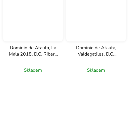
Dominio de Atauta, La
Dominio de Atauta,
Mala 2018, D.O. Ribera
Valdegatiles, D.O.
del Duero, červené víno,
Ribera del Duero,
0,75l
červené víno 0,75l
Skladem
Skladem