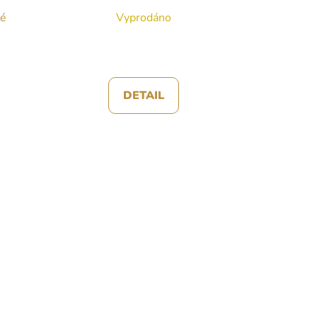
né
Vyprodáno
DETAIL