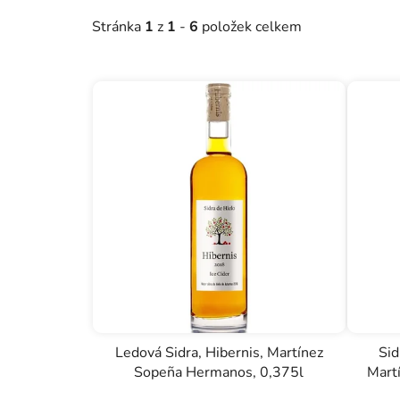
o
Stránka
1
z
1
-
6
položek celkem
d
u
k
t
ů
Ledová Sidra, Hibernis, Martínez
Sid
Sopeña Hermanos, 0,375l
Mart