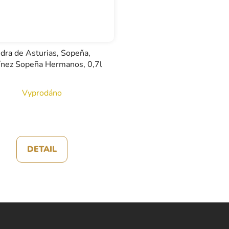
idra de Asturias, Sopeňa,
ínez Sopeña Hermanos, 0,7l
Vyprodáno
DETAIL
O
v
l
á