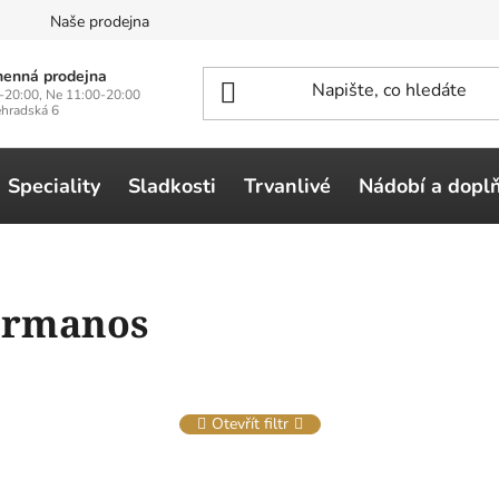
n
Naše prodejna
enná prodejna
-20:00, Ne 11:00-20:00
ehradská 6
Speciality
Sladkosti
Trvanlivé
Nádobí a dopl
ermanos
Otevřít filtr