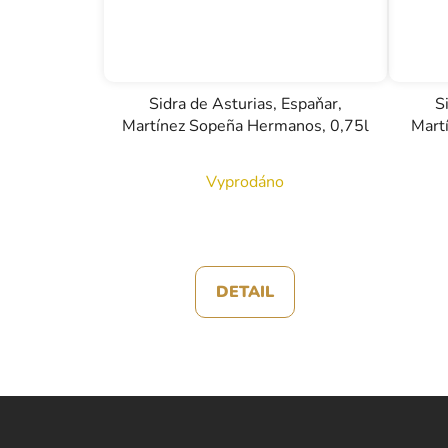
Sidra de Asturias, Espaňar,
S
Martínez Sopeña Hermanos, 0,75l
Mart
Vyprodáno
DETAIL
Z