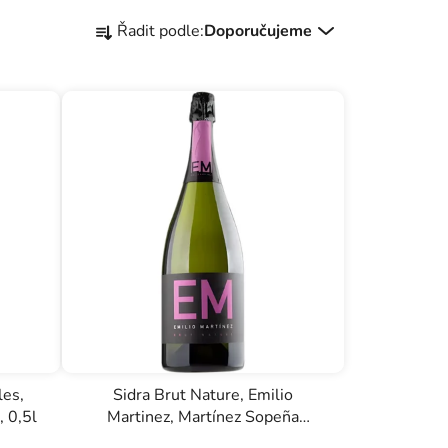
Ř
Řadit podle:
Doporučujeme
a
z
e
n
í
p
r
o
d
u
k
t
ů
les,
Sidra Brut Nature, Emilio
 0,5l
Martinez, Martínez Sopeña
Hermanos, 0,75l