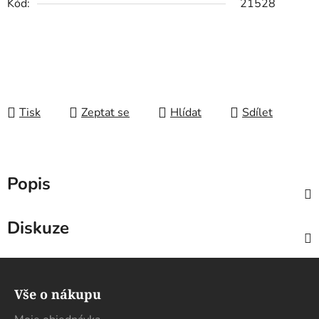
Kód:
21528
Tisk
Zeptat se
Hlídat
Sdílet
Popis
Diskuze
Z
á
Vše o nákupu
p