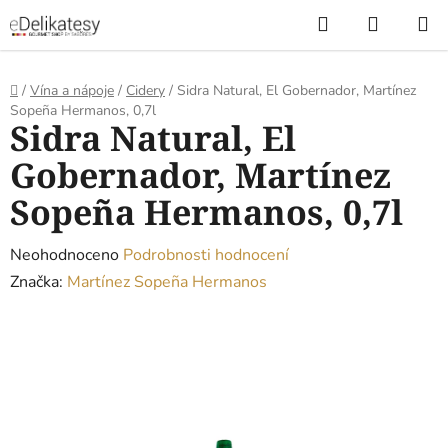
Přejít
Hledat
NÁKUP
na
KOŠÍK
obsah
Domů
/
Vína a nápoje
/
Cidery
/
Sidra Natural, El Gobernador, Martínez
Sopeña Hermanos, 0,7l
Sidra Natural, El
Gobernador, Martínez
Sopeña Hermanos, 0,7l
Průměrné
Neohodnoceno
Podrobnosti hodnocení
hodnocení
Značka:
Martínez Sopeña Hermanos
produktu
je
0,0
z
5
hvězdiček.