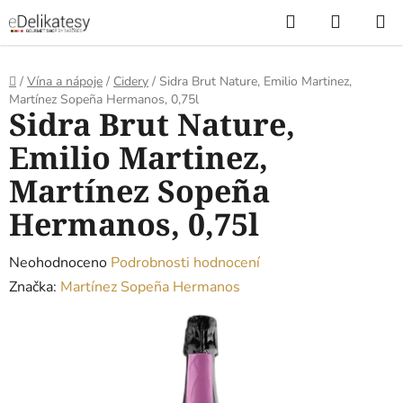
Přejít
Hledat
NÁKUP
na
KOŠÍK
obsah
Domů
/
Vína a nápoje
/
Cidery
/
Sidra Brut Nature, Emilio Martinez,
Martínez Sopeña Hermanos, 0,75l
Sidra Brut Nature,
Emilio Martinez,
Martínez Sopeña
Hermanos, 0,75l
Průměrné
Neohodnoceno
Podrobnosti hodnocení
hodnocení
Značka:
Martínez Sopeña Hermanos
produktu
je
0,0
z