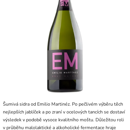
5
hvězdiček.
Šumivá sidra od Emilio Martinéz. Po pečlivém výběru těch
nejlepších jablíček a po zraní v ocelových tancích se dostaví
výsledek v podobě vysoce kvalitního moštu. Důležitou roli
v průběhu malolaktické a alkoholické fermentace hraje