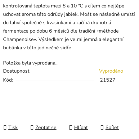
kontrolovaná teplota mezi 8 a 10 ºC s cílem co nejlépe
uchovat aroma této odrůdy jablek. Mošt se následně umístí
do lahví společně s kvasinkami a začíná druhotná
fermentace po dobu 6 měsíců dle tradiční «méthode
Champenoise». Výsledkem je velmi jemná a elegantní
bublinka v této jedinečné sidře..
Položka byla vyprodána…
Dostupnost
Vyprodáno
Kód:
21527
Tisk
Zeptat se
Hlídat
Sdílet