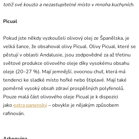
totiž své kouzlo a nezastupitelné místo v mnoha kuchyních.
Picual
Pokud jste někdy vyzkoušeli olivový olej ze Španělska, je
velká šance, že obsahoval olivy Picual. Olivy Picual, které se
pěstují v oblasti Andalusie, jsou zodpovědné za až třetinu
světové produkce olivového oleje díky vysokému obsahu
oleje (20–27 %). Mají jemnější, ovocnou chuť, která má
tendenci ke sladké místo hořké nebo štiplavé. Mají také
poměrně vysoký obsah zdraví prospěšných polyfenolů.
Pouze malá část olivového oleje Picual je k dispozici
jako
extra panenský
– obvykle je nějakým způsobem
rafinován.
Arbequina