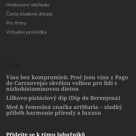
Hodnocení obchodu
Často kladené dotazy
Pro firmy
Virtuální prohlídka
Blog
Víno bez kompromisů: Proč jsou vína z Pago
de Carraovejas skvělou volbou pro lidi s
nízkohistaminovou dietou
Lilkovo-pistáciový dip (Dip de Berenjena)
Med & řemeslná značka artMuria – sladký
příběh harmonie přírody a luxusu
Přidejte se k týmu labužníků