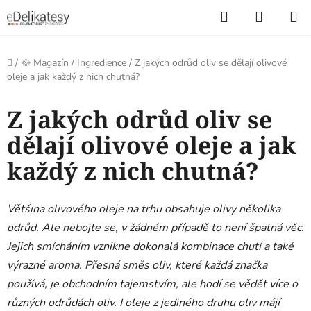
Přejít
Hledat
NÁKUP
na
KOŠÍK
obsah
Domů
/
🥘 Magazín
/
Ingredience
/
Z jakých odrůd oliv se dělají olivové
oleje a jak každý z nich chutná?
Z jakých odrůd oliv se
dělají olivové oleje a jak
každý z nich chutná?
Většina olivového oleje na trhu obsahuje olivy několika
odrůd. Ale nebojte se, v žádném případě to není špatná věc.
Jejich smícháním vznikne dokonalá kombinace chutí a také
výrazné aroma. Přesná směs oliv, které každá značka
používá, je obchodním tajemstvím, ale hodí se vědět více o
různých odrůdách oliv. I oleje z jediného druhu oliv májí