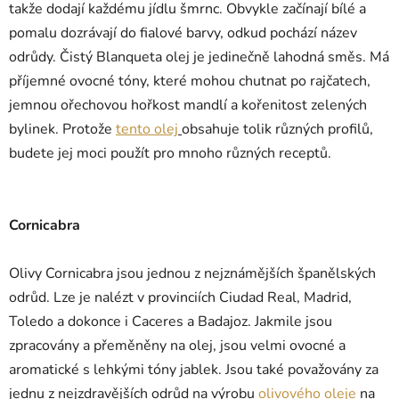
takže dodají každému jídlu šmrnc. Obvykle začínají bílé a
pomalu dozrávají do fialové barvy, odkud pochází název
odrůdy. Čistý Blanqueta olej je jedinečně lahodná směs. Má
příjemné ovocné tóny, které mohou chutnat po rajčatech,
jemnou ořechovou hořkost mandlí a kořenitost zelených
bylinek. Protože
tento olej
obsahuje tolik různých profilů,
budete jej moci použít pro mnoho různých receptů.
Cornicabra
Olivy Cornicabra jsou jednou z nejznámějších španělských
odrůd. Lze je nalézt v provinciích Ciudad Real, Madrid,
Toledo a dokonce i Caceres a Badajoz. Jakmile jsou
zpracovány a přeměněny na olej, jsou velmi ovocné a
aromatické s lehkými tóny jablek. Jsou také považovány za
jednu z nejzdravějších odrůd na výrobu
olivového oleje
na