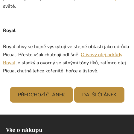
světě.
Royal
Royal olivy se hojně vyskytují ve stejné oblasti jako odrůda
Picual. Přesto však chutnají odlišně.
Olivový olej odrůdy
Royal
je sladký a ovocný se silnými tóny fíků, zatímco olej
Picual chutná lehce kořenitě, hořce a listově.
PŘEDCHOZÍ ČLÁNEK
DALŠÍ ČLÁNEK
Z
á
Vše o nákupu
p