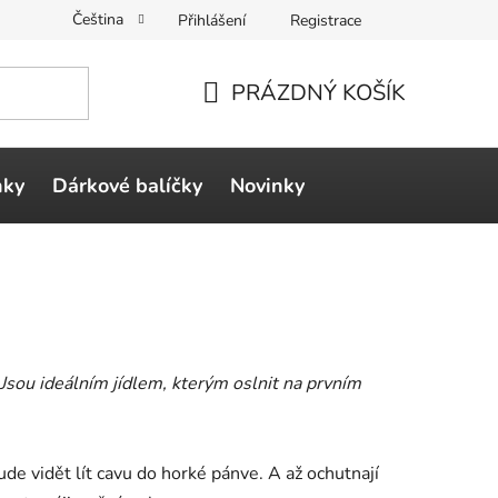
Čeština
Přihlášení
Registrace
PRÁZDNÝ KOŠÍK
NÁKUPNÍ
KOŠÍK
ňky
Dárkové balíčky
Novinky
. Jsou ideálním jídlem, kterým oslnit na prvním
e vidět lít cavu do horké pánve. A až ochutnají