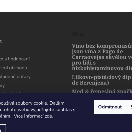
s
Blog
t
Víno bez kompromisů:
jsou vína z Pago de
Carraovejas skvělou 
e a hodnocení
pro lidi s
ení obchodu
nízkohistaminovou di
kladené dotazy
Lilkovo-pistáciový dip
de Berenjena)
rmy
Med & řemeslná znač
ní prohlídka
artMuria – sladký pří
harmonie přírody a l
oužívá soubory cookie. Dalším
Odmítnout
 tohoto webu vyjadřujete souhlas s
váním.. Více informací
zde
.
Maximální spokojenost, sehnal jsem zde lahev
která se nikde jinde v Čechách sehnat nedá.
í