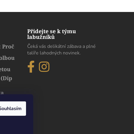
Přidejte se k týmu
labužníků
 Proč
Čeká vás delikátní zábava a plné
talíře lahodných novinek.
volbou
etou
 (Dip
ka
běh
uxusu
Souhlasím
Dobrý den. Pokud chodíme s moji paní na
procházku tímto směrem, moc rádi se zastavíme