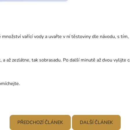
 množství vařící vody a uvařte v ní těstoviny dle návodu, s tím,
k, a až zezlátne, tak sobrasadu. Po další minutě až dvou vylijte 
omíchejte.
PŘEDCHOZÍ ČLÁNEK
DALŠÍ ČLÁNEK