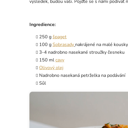
výsledek, budou vaši. Pojďte se s námi podívat n
Ingredience:
250 g
špaget
100 g
Sobrasady
nakrájené na malé kousky
3-4 nadrobno nasekané stroužky česneku
150 ml
cavy
Olivový olej
Nadrobno nasekaná petrželka na podávání
Sůl