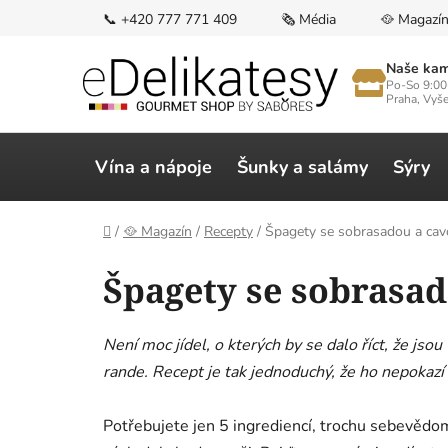
Přejít
📞 +420 777 771 409
🗞️ Média
🥘 Magazí
na
obsah
Naše kam
Po-So 9:00
Praha, Vyš
Vína a nápoje
Šunky a salámy
Sýry
Domů
/
🥘 Magazín
/
Recepty
/
Špagety se sobrasadou a ca
Špagety se sobrasa
Není moc jídel, o kterých by se dalo říct, že jso
rande. Recept je tak jednoduchý, že ho nepokazí a
Potřebujete jen 5 ingrediencí, trochu sebevědom