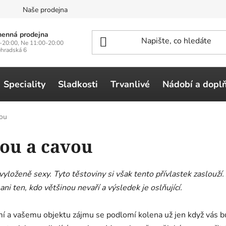
n
Naše prodejna
enná prodejna
-20:00, Ne 11:00-20:00
ehradská 6
Speciality
Sladkosti
Trvanlivé
Nádobí a dopl
vou
dou a cavou
u vyloženě sexy. Tyto těstoviny si však tento přívlastek zaslouží
ni ten, kdo většinou nevaří a výsledek je oslňující.
í a vašemu objektu zájmu se podlomí kolena už jen když vás bud