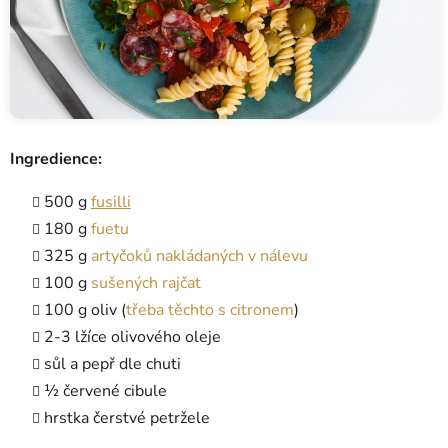
Ingredience:
500 g
fusilli
180 g
fuetu
325 g
artyčoků nakládaných v nálevu
100 g
sušených rajčat
100 g oliv (
třeba těchto s citronem
)
2-3 lžíce olivového oleje
sůl a pepř dle chuti
½ červené cibule
hrstka čerstvé petržele