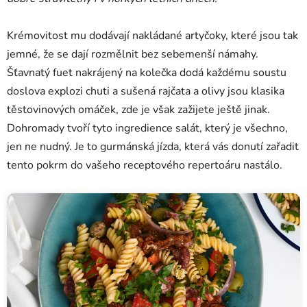
Krémovitost mu dodávají nakládané artyčoky, které jsou tak
jemné, že se dají rozmělnit bez sebemenší námahy.
Šťavnatý fuet nakrájený na kolečka dodá každému soustu
doslova explozi chuti a sušená rajčata a olivy jsou klasika
těstovinových omáček, zde je však zažijete ještě jinak.
Dohromady tvoří tyto ingredience salát, který je všechno,
jen ne nudný. Je to gurmánská jízda, která vás donutí zařadit
tento pokrm do vašeho receptového repertoáru nastálo.