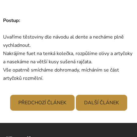
Postup:
Uvaříme těstoviny dle návodu al dente a necháme plně
vychladnout.
Nakrájíme fuet na tenká kolečka, rozpůlíme olivy a artyčoky
a nasekáme na větší kusy sušená rajčata.
Vše opatrně smícháme dohromady, mícháním se část
artyčoků rozmělní.
PŘEDCHOZÍ ČLÁNEK
DALŠÍ ČLÁNEK
Z
á