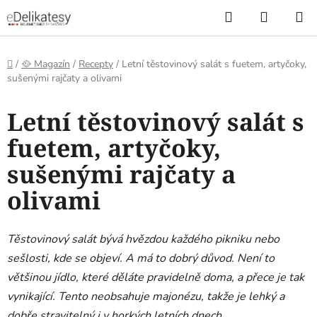
Přejít
Hledat
NÁKUP
na
KOŠÍK
obsah
Domů
/
🥘 Magazín
/
Recepty
/
Letní těstovinový salát s fuetem, artyčoky,
sušenými rajčaty a olivami
Letní těstovinový salát s
fuetem, artyčoky,
sušenými rajčaty a
olivami
Těstovinový salát bývá hvězdou každého pikniku nebo
sešlosti, kde se objeví. A má to dobrý důvod. Není to
většinou jídlo, které děláte pravidelně doma, a přece je tak
vynikající. Tento neobsahuje majonézu, takže je lehký a
dobře stravitelný i v horkých letních dnech.