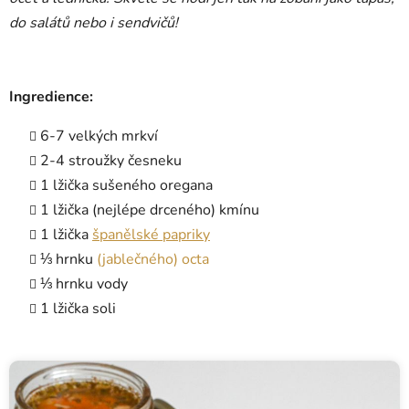
do salátů nebo i sendvičů!
Ingredience:
6-7 velkých mrkví
2-4 stroužky česneku
1 lžička sušeného oregana
1 lžička (nejlépe drceného) kmínu
1 lžička
španělské papriky
⅓ hrnku
(jablečného) octa
⅓ hrnku vody
1 lžička soli