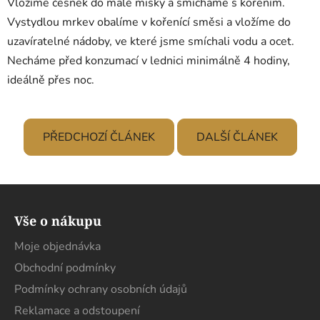
Vložíme česnek do malé misky a smícháme s kořením.
Vystydlou mrkev obalíme v kořenící směsi a vložíme do
uzavíratelné nádoby, ve které jsme smíchali vodu a ocet.
Necháme před konzumací v lednici minimálně 4 hodiny,
ideálně přes noc.
PŘEDCHOZÍ ČLÁNEK
DALŠÍ ČLÁNEK
Z
á
Vše o nákupu
p
a
Moje objednávka
t
Obchodní podmínky
í
Podmínky ochrany osobních údajů
Reklamace a odstoupení