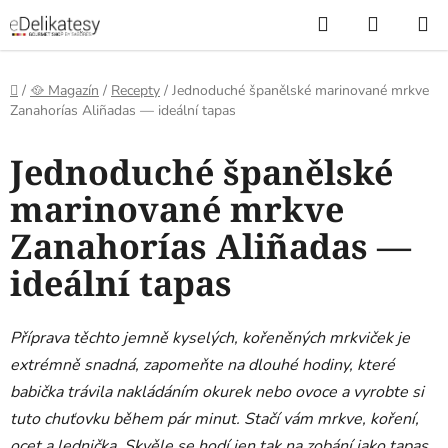
Přejít
Hledat
NÁKUP
na
KOŠÍK
obsah
Domů
/
🥘 Magazín
/
Recepty
/
Jednoduché španělské marinované mrkve
Zanahorías Aliñadas — ideální tapas
Jednoduché španělské
marinované mrkve
Zanahorías Aliñadas —
ideální tapas
Příprava těchto jemně kyselých, kořeněných mrkviček je
extrémně snadná, zapomeňte na dlouhé hodiny, které
babička trávila nakládáním okurek nebo ovoce a vyrobte si
tuto chuťovku během pár minut. Stačí vám mrkve, koření,
ocet a lednička. Skvěle se hodí jen tak na zobání jako tapas,