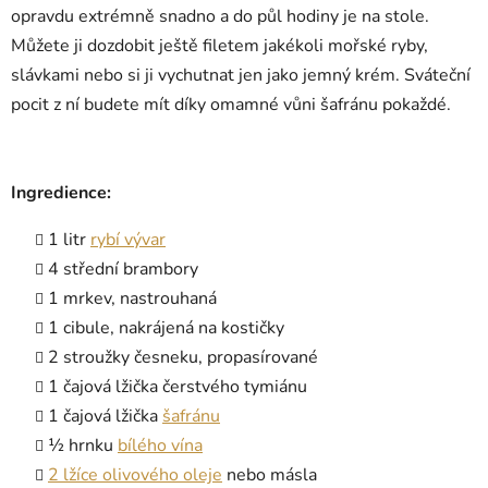
opravdu extrémně snadno a do půl hodiny je na stole.
Můžete ji dozdobit ještě filetem jakékoli mořské ryby,
slávkami nebo si ji vychutnat jen jako jemný krém. Sváteční
pocit z ní budete mít díky omamné vůni šafránu pokaždé.
Ingredience:
1 litr
rybí vývar
4 střední brambory
1 mrkev, nastrouhaná
1 cibule, nakrájená na kostičky
2 stroužky česneku, propasírované
1 čajová lžička čerstvého tymiánu
1 čajová lžička
šafránu
½ hrnku
bílého vína
2 lžíce olivového oleje
nebo másla