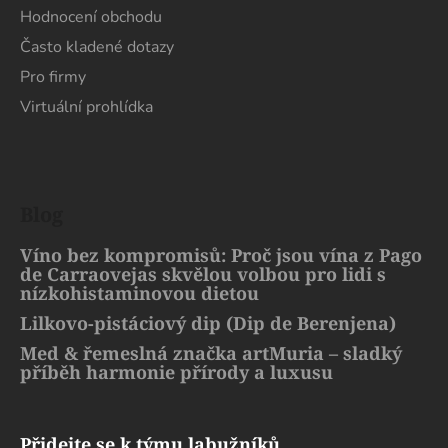
Hodnocení obchodu
Často kladené dotazy
Pro firmy
Virtuální prohlídka
Blog
Víno bez kompromisů: Proč jsou vína z Pago
de Carraovejas skvělou volbou pro lidi s
nízkohistaminovou dietou
Lilkovo-pistáciový dip (Dip de Berenjena)
Med & řemeslná značka artMuria – sladký
příběh harmonie přírody a luxusu
Přidejte se k týmu labužníků