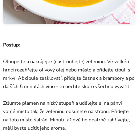
Postup:
Oloupejte a nakrájejte (nastrouhejte) zeleninu. Ve velkém
hrnci rozehřejte olivový olej nebo máslo a přidejte cibuli s
mrkví. Až cibule zesklovatí, přidejte česnek a brambory a po
dalších 5 minutách víno - to nechte skoro všechno vyvařit.
Ztlumte plamen na nízký stupeň a udělejte si na pánvi
volné místo tak, že zeleninu odsunete na stranu. Přidejte
na toto místo šafrán. Minutu až dvě ho opatrně zahřívejte,
měli byste ucítit jeho aroma.