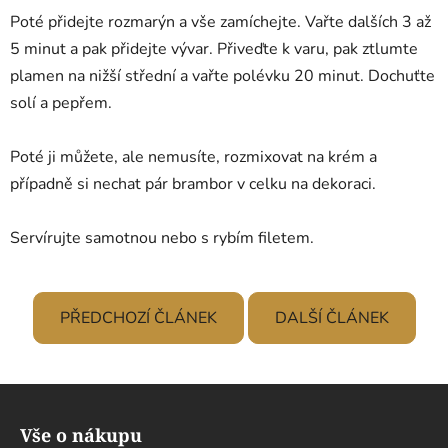
Poté přidejte rozmarýn a vše zamíchejte. Vařte dalších 3 až
5 minut a pak přidejte vývar. Přiveďte k varu, pak ztlumte
plamen na nižší střední a vařte polévku 20 minut. Dochuťte
solí a pepřem.
Poté ji můžete, ale nemusíte, rozmixovat na krém a
případně si nechat pár brambor v celku na dekoraci.
Servírujte samotnou nebo s rybím filetem.
PŘEDCHOZÍ ČLÁNEK
DALŠÍ ČLÁNEK
Z
á
Vše o nákupu
p