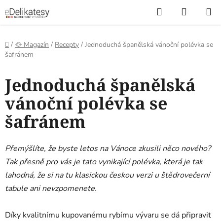
Přejít
Hledat
NÁKUP
na
KOŠÍK
obsah
Domů
/
🥘 Magazín
/
Recepty
/
Jednoduchá španělská vánoční polévka se
šafránem
Jednoduchá španělská
vánoční polévka se
šafránem
Přemýšlíte, že byste letos na Vánoce zkusili něco nového?
Tak přesně pro vás je tato vynikající polévka, která je tak
lahodná, že si na tu klasickou českou verzi u štědrovečerní
tabule ani nevzpomenete.
Díky kvalitnímu kupovanému rybímu vývaru se dá připravit