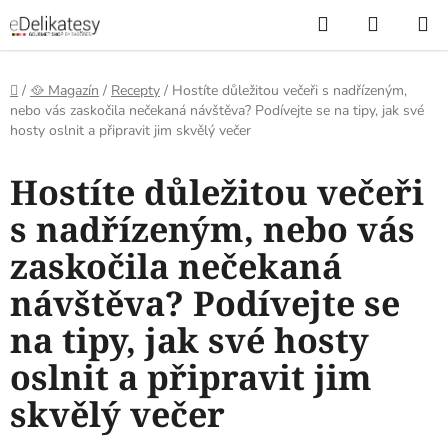
Přejít
Hledat
NÁKUP
na
KOŠÍK
obsah
Domů
/
🥘 Magazín
/
Recepty
/
Hostíte důležitou večeři s nadřízeným,
nebo vás zaskočila nečekaná návštěva? Podívejte se na tipy, jak své
hosty oslnit a připravit jim skvělý večer
Hostíte důležitou večeři
s nadřízeným, nebo vás
zaskočila nečekaná
návštěva? Podívejte se
na tipy, jak své hosty
oslnit a připravit jim
skvělý večer