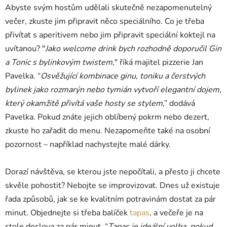
Abyste svým hostům udělali skutečně nezapomenutelný
večer, zkuste jim připravit něco speciálního. Co je třeba
přivítat s aperitivem nebo jim připravit speciální koktejl na
uvítanou? "
Jako welcome drink bych rozhodně doporučil Gin
a Tonic s bylinkovým twistem
," říká majitel pizzerie Jan
Pavelka. “
Osvěžující kombinace ginu, toniku a čerstvých
bylinek jako rozmarýn nebo tymián vytvoří elegantní dojem,
který okamžitě přivítá vaše hosty se stylem
,” dodává
Pavelka. Pokud znáte jejich oblíbený pokrm nebo dezert,
zkuste ho zařadit do menu. Nezapomeňte také na osobní
pozornost – například nachystejte malé dárky.
Dorazí návštěva, se kterou jste nepočítali, a přesto ji chcete
skvěle pohostit? Nebojte se improvizovat. Dnes už existuje
řada způsobů, jak se ke kvalitním potravinám dostat za pár
minut. Objednejte si třeba balíček
tapas
, a večeře je na
stole doslova za pár minut. “
Tapas je ideální volba, pokud