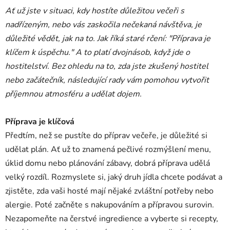
Ať už jste v situaci, kdy hostíte důležitou večeři s
nadřízeným, nebo vás zaskočila nečekaná návštěva, je
důležité vědět, jak na to. Jak říká staré rčení: "Příprava je
klíčem k úspěchu." A to platí dvojnásob, když jde o
hostitelství. Bez ohledu na to, zda jste zkušený hostitel
nebo začátečník, následující rady vám pomohou vytvořit
příjemnou atmosféru a udělat dojem.
Příprava je klíčová
Předtím, než se pustíte do příprav večeře, je důležité si
udělat plán. Ať už to znamená pečlivé rozmýšlení menu,
úklid domu nebo plánování zábavy, dobrá příprava udělá
velký rozdíl. Rozmyslete si, jaký druh jídla chcete podávat a
zjistěte, zda vaši hosté mají nějaké zvláštní potřeby nebo
alergie. Poté začněte s nakupováním a přípravou surovin.
Nezapomeňte na čerstvé ingredience a vyberte si recepty,