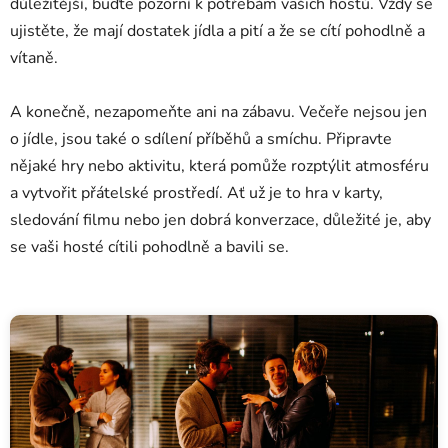
důležitější, buďte pozorní k potřebám vašich hostů. Vždy se
ujistěte, že mají dostatek jídla a pití a že se cítí pohodlně a
vítaně.
A konečně, nezapomeňte ani na zábavu. Večeře nejsou jen
o jídle, jsou také o sdílení příběhů a smíchu. Připravte
nějaké hry nebo aktivitu, která pomůže rozptýlit atmosféru
a vytvořit přátelské prostředí. Ať už je to hra v karty,
sledování filmu nebo jen dobrá konverzace, důležité je, aby
se vaši hosté cítili pohodlně a bavili se.