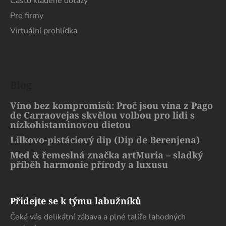
Často kladené dotazy
Pro firmy
Virtuální prohlídka
Blog
Víno bez kompromisů: Proč jsou vína z Pago
de Carraovejas skvělou volbou pro lidi s
nízkohistaminovou dietou
Lilkovo-pistáciový dip (Dip de Berenjena)
Med & řemeslná značka artMuria – sladký
příběh harmonie přírody a luxusu
Přidejte se k týmu labužníků
Čeká vás delikátní zábava a plné talíře lahodných