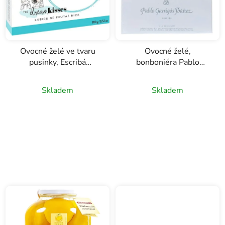
p
u
r
k
o
t
d
ů
u
Ovocné želé ve tvaru
Ovocné želé,
pusinky, Escribá
bonboniéra Pablo
k
Dreams, 100g
Garrigos Ibanez, 250g
t
ů
Skladem
Skladem