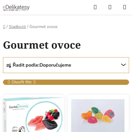
Přejít
Hledat
NÁKUP
na
KOŠÍK
obsah
Domů
/
Sladkosti
/
Gourmet ovoce
Gourmet ovoce
Ř
Řadit podle:
Doporučujeme
a
z
e
Otevřít filtr
n
V
í
ý
p
p
r
i
o
s
d