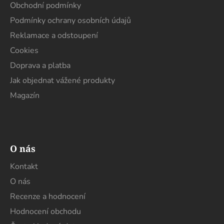
r
t
Obchodní podmínky
v
í
Podmínky ochrany osobních údajů
k
y
Reklamace a odstoupení
v
Cookies
ý
Doprava a platba
p
i
Jak objednat vážené produkty
s
Magazín
u
O nás
Kontakt
O nás
Recenze a hodnocení
Hodnocení obchodu