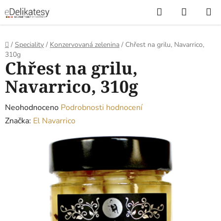
Přejít
Hledat
NÁKUP
na
KOŠÍK
obsah
Domů
/
Speciality
/
Konzervovaná zelenina
/
Chřest na grilu, Navarrico,
310g
Chřest na grilu,
Navarrico, 310g
Průměrné
Neohodnoceno
Podrobnosti hodnocení
hodnocení
Značka:
El Navarrico
produktu
je
0,0
z
5
hvězdiček.