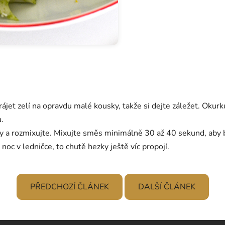
jet zelí na opravdu malé kousky, takže si dejte záležet. Okurk
.
y a rozmixujte. Mixujte směs minimálně 30 až 40 sekund, aby 
c v ledničce, to chutě hezky ještě víc propojí.
PŘEDCHOZÍ ČLÁNEK
DALŠÍ ČLÁNEK