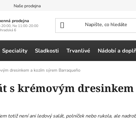
n
Naše prodejna
enná prodejna
-20:00, Ne 11:00-20:00
ehradská 6
Speciality
Sladkosti
Trvanlivé
Nádobí a dopl
movým dresinkem a kozím sýrem Barraqueño
át s krémovým dresinkem
em totiž není ani ledový salát, polníček nebo rukola, ale nadro