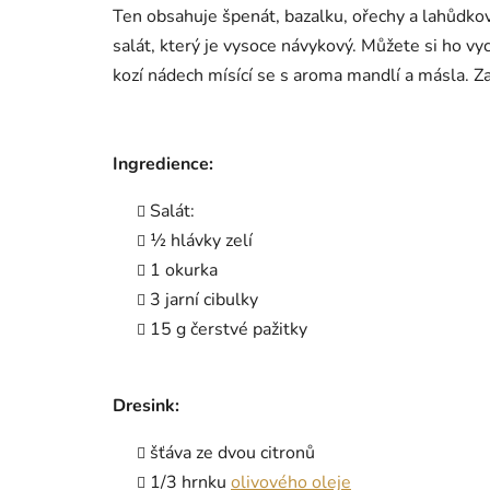
Ten obsahuje špenát, bazalku, ořechy a lahůdko
salát, který je vysoce návykový. Můžete si ho vy
kozí nádech mísící se s aroma mandlí a másla. Za
Ingredience:
Salát:
½ hlávky zelí
1 okurka
3 jarní cibulky
15 g čerstvé pažitky
Dresink:
šťáva ze dvou citronů
1/3 hrnku
olivového oleje