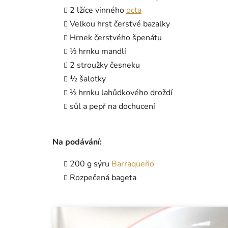
2 lžíce vinného
octa
Velkou hrst čerstvé bazalky
Hrnek čerstvého špenátu
⅓ hrnku mandlí
2 stroužky česneku
½ šalotky
⅓ hrnku lahůdkového droždí
sůl a pepř na dochucení
Na podávání:
200 g sýru
Barraqueño
Rozpečená bageta