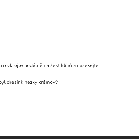
u rozkrojte podélně na šest klínů a nasekejte
byl dresink hezky krémový.