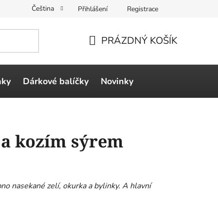
Čeština
Přihlášení
Registrace
PRÁZDNÝ KOŠÍK
NÁKUPNÍ
KOŠÍK
ňky
Dárkové balíčky
Novinky
 a kozím sýrem
bno nasekané zelí, okurka a bylinky. A hlavní