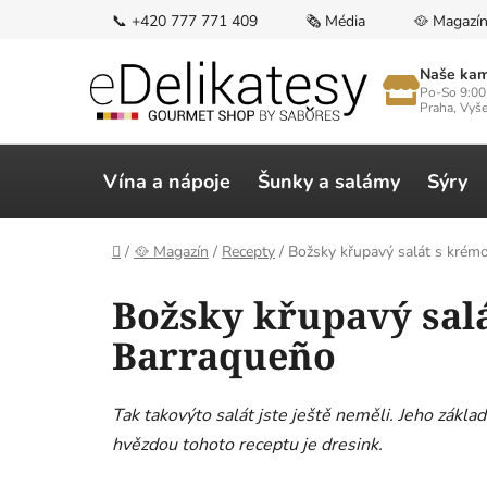
Přejít
📞 +420 777 771 409
🗞️ Média
🥘 Magazí
na
obsah
Naše kam
Po-So 9:00
Praha, Vyš
Vína a nápoje
Šunky a salámy
Sýry
Domů
/
🥘 Magazín
/
Recepty
/
Božsky křupavý salát s kré
Božsky křupavý sal
Barraqueño
Tak takovýto salát jste ještě neměli. Jeho základ
hvězdou tohoto receptu je dresink.