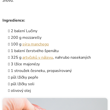
znovu.
Ingredience:
2 balení Lučiny
200 g mozzarelly
100 g
sýra manchego
1 balení čerstvého špenátu
325 g
artyčoků v nálevu
, nahrubo nasekaných
3 lžíce majonézy
1 stroužek česneku, propasírovaný
půl lžičky pepře
půl lžičky soli
olivový olej