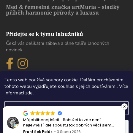
Med & řemeslná značka artMuria – sladký
příběh harmonie přírody a luxusu
Přidejte se k týmu labužníků
Čeká vás delikátní zábava a plné talíře lahodných
novinek.
Tento web používá soubory cookie. Dalším procházením
tohoto webu vyjadřujete souhlas s jejich používáním.. Více
informací
zde
.
Nastavení
Můj oblíbenej kšeft… Bohužel to zde není
Vytvořil Shoptet
nejlevnější, ale spoustu tak dobrých věcí jsem
Odmítnout
Souhlasím
Copyright 2026
eDelikatesy
. Všechna práva vyhrazena.
nejedl ani v samotném Španělsku.
František Polák
3 Srpna 2026