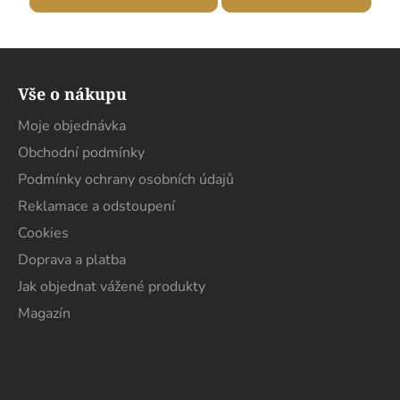
Z
á
Vše o nákupu
p
a
Moje objednávka
t
Obchodní podmínky
í
Podmínky ochrany osobních údajů
Reklamace a odstoupení
Cookies
Doprava a platba
Jak objednat vážené produkty
Magazín