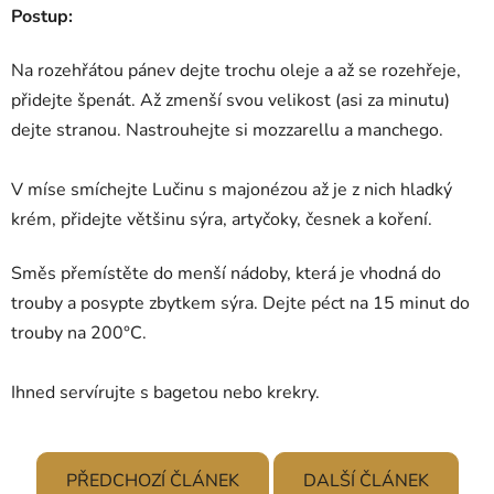
Postup:
Na rozehřátou pánev dejte trochu oleje a až se rozehřeje,
přidejte špenát. Až zmenší svou velikost (asi za minutu)
dejte stranou. Nastrouhejte si mozzarellu a manchego.
V míse smíchejte Lučinu s majonézou až je z nich hladký
krém, přidejte většinu sýra, artyčoky, česnek a koření.
Směs přemístěte do menší nádoby, která je vhodná do
trouby a posypte zbytkem sýra. Dejte péct na 15 minut do
trouby na 200°C.
Ihned servírujte s bagetou nebo krekry.
PŘEDCHOZÍ ČLÁNEK
DALŠÍ ČLÁNEK