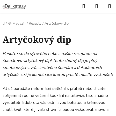
Přejít
Hledat
NÁKUP
na
KOŠÍK
obsah
Domů
/
🥘 Magazín
/
Recepty
/
Artyčokový dip
Artyčokový dip
Ponořte se do sýrového nebe s naším receptem na
špenátovo-artyčokový dip! Tento chutný dip je plný
smetanových sýrů, čerstvého špenátu a dekadentních
artyčoků, což je kombinace kterou prostě musíte vyzkoušet!
Ať už pořádáte neformální setkání s přáteli nebo chcete
zpříjemnit rodině večerní koukání na televizi, tato snadno
vyrobitelná dobrota vás oslní svou bohatou a krémovou
chutí, kvůli které ji vaši strávníci budou vyžadovat znovu a