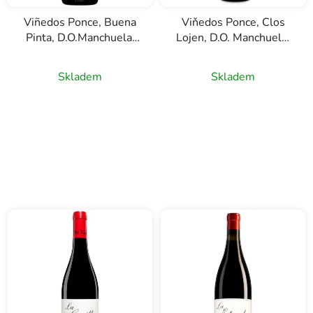
k
Viñedos Ponce, Buena
Viňedos Ponce, Clos
t
Pinta, D.O.Manchuela,
Lojen, D.O. Manchuela,
ů
červené víno, 0,75l
červené víno, 0,75l
Skladem
Skladem