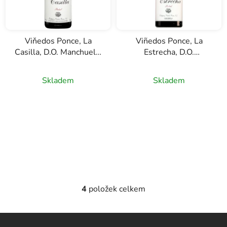
Viňedos Ponce, La
Viñedos Ponce, La
Casilla, D.O. Manchuela,
Estrecha, D.O.
červené víno, 0,75l
Manchuela, červené
víno, 0,75l
Skladem
Skladem
4
položek celkem
O
v
l
Z