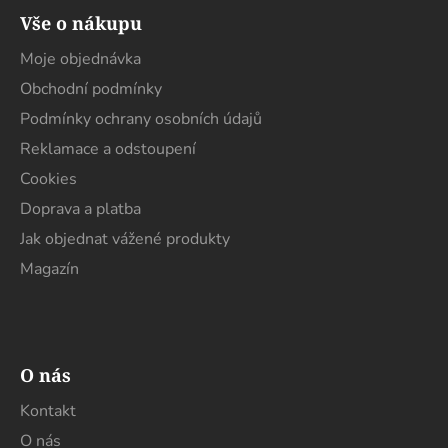
á
á
d
Vše o nákupu
p
a
a
Moje objednávka
c
t
í
Obchodní podmínky
í
p
Podmínky ochrany osobních údajů
r
Reklamace a odstoupení
v
k
Cookies
y
Doprava a platba
v
Jak objednat vážené produkty
ý
p
Magazín
i
s
u
O nás
Kontakt
O nás