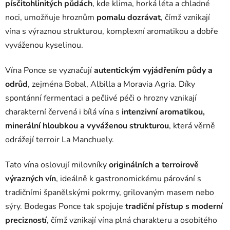
písčitohlinitých půdách
, kde klima, horká léta a chladné
noci, umožňuje hroznům
pomalu dozrávat
, čímž vznikají
vína s výraznou strukturou, komplexní aromatikou a dobře
vyváženou kyselinou.
Vína Ponce se vyznačují
autentickým vyjádřením půdy a
odrůd
, zejména Bobal, Albilla a Moravia Agria. Díky
spontánní fermentaci a pečlivé péči o hrozny vznikají
charakterní červená i bílá vína s
intenzivní aromatikou,
minerální hloubkou a vyváženou strukturou
, která věrně
odrážejí terroir La Manchuely.
Tato vína oslovují milovníky
originálních a terroirově
výrazných vín
, ideálně k gastronomickému párování s
tradičními španělskými pokrmy, grilovaným masem nebo
sýry. Bodegas Ponce tak spojuje
tradiční přístup s moderní
precizností
, čímž vznikají vína plná charakteru a osobitého