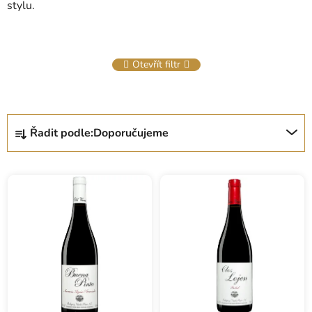
stylu.
Otevřít filtr
Ř
Řadit podle:
Doporučujeme
a
z
e
n
í
p
r
o
d
u