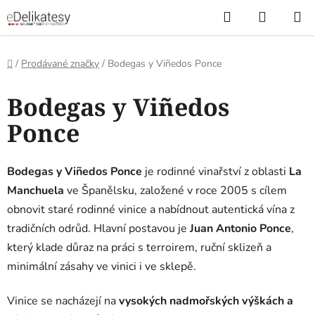
Přejít
Hledat
NÁKUP
na
KOŠÍK
obsah
Domů
/
Prodávané značky
/
Bodegas y Viñedos Ponce
V
Bodegas y Viñedos
ý
p
Ponce
i
s
Bodegas y Viñedos Ponce
je rodinné vinařství z oblasti
La
p
Manchuela
ve Španělsku, založené v roce 2005 s cílem
r
obnovit staré rodinné vinice a nabídnout autentická vína z
o
tradičních odrůd. Hlavní postavou je
Juan Antonio Ponce
,
d
u
který klade důraz na práci s terroirem, ruční sklizeň a
k
minimální zásahy ve vinici i ve sklepě.
t
Vinice se nacházejí na
vysokých nadmořských výškách a
ů