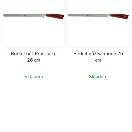
í
p
r
o
d
u
k
Berkel nůž Prosciutto
Berkel nůž Salmone 26
t
26 cm
cm
ů
Skladem
Skladem