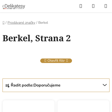
Přejít
Hledat
NÁKUP
na
KOŠÍK
obsah
Domů
/
Prodávané značky
/
Berkel
V
Berkel
, Strana 2
ý
p
i
s
Otevřít filtr
p
r
o
Ř
d
Řadit podle:
Doporučujeme
a
u
z
k
e
t
n
ů