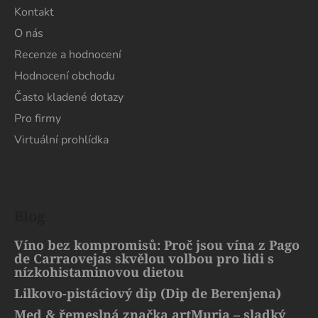
Kontakt
O nás
Recenze a hodnocení
Hodnocení obchodu
Často kladené dotazy
Pro firmy
Virtuální prohlídka
Blog
Víno bez kompromisů: Proč jsou vína z Pago
de Carraovejas skvělou volbou pro lidi s
nízkohistaminovou dietou
Lilkovo-pistáciový dip (Dip de Berenjena)
Med & řemeslná značka artMuria – sladký