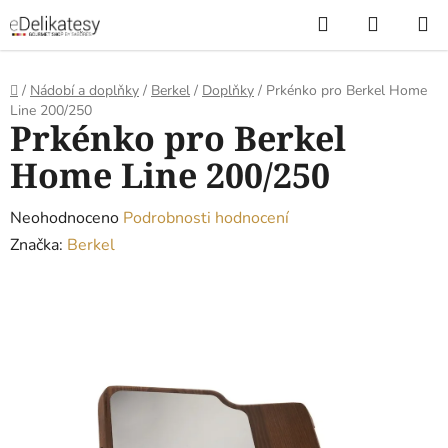
Přejít
Hledat
NÁKUP
na
KOŠÍK
obsah
Domů
/
Nádobí a doplňky
/
Berkel
/
Doplňky
/
Prkénko pro Berkel Home
Line 200/250
Prkénko pro Berkel
Home Line 200/250
Průměrné
Neohodnoceno
Podrobnosti hodnocení
hodnocení
Značka:
Berkel
produktu
je
0,0
z
5
hvězdiček.