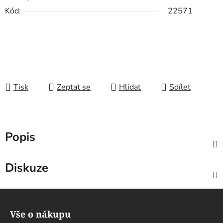
Kód:
22571
Tisk
Zeptat se
Hlídat
Sdílet
Popis
Diskuze
Z
á
Vše o nákupu
p