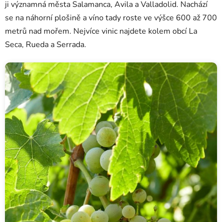
ji významná města Salamanca, Avila a Valladolid. Nachází
se na náhorní plošině a víno tady roste ve výšce 600 až 700
metrů nad mořem. Nejvíce vinic najdete kolem obcí La
Seca, Rueda a Serrada.