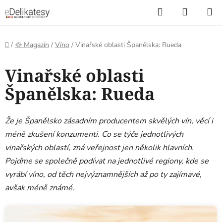
Přejít
Hledat
NÁKUP
na
KOŠÍK
obsah
Domů
/
🥘 Magazín
/
Víno
/
Vinařské oblasti Španělska: Rueda
Vinařské oblasti
Španělska: Rueda
Že je Španělsko zásadním producentem skvělých vín, věcí i
méně zkušení konzumenti. Co se týče jednotlivých
vinařských oblastí, zná veřejnost jen několik hlavních.
Pojďme se společně podívat na jednotlivé regiony, kde se
vyrábí víno, od těch nejvýznamnějších až po ty zajímavé,
avšak méně známé.