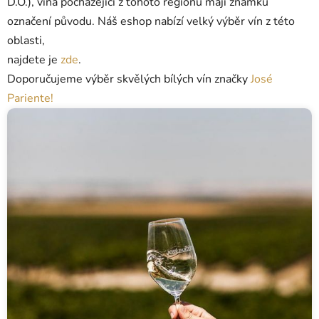
D.O.), vína pocházející z tohoto regionu mají známku
označení původu. Náš eshop nabízí velký výběr vín z této
oblasti,
najdete je
zde
.
Doporučujeme výběr skvělých bílých vín značky
José
Pariente!