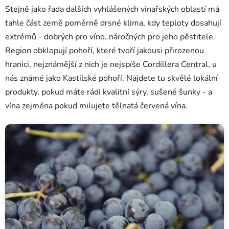
Stejně jako řada dalších vyhlášených vinařských oblastí má
tahle část země poměrně drsné klima, kdy teploty dosahují
extrémů - dobrých pro víno, náročných pro jeho pěstitele.
Region obklopují pohoří, které tvoří jakousi přirozenou
hranici, nejznámější z nich je nejspíše Cordillera Central, u
nás známé jako Kastilské pohoří. Najdete tu skvělé lokální
produkty, pokud máte rádi kvalitní sýry, sušené šunky - a
vína zejména pokud milujete tělnatá červená vína.