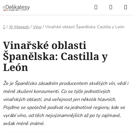
Přejít
Hledat
NÁKUP
na
KOŠÍK
obsah
Domů
/
🥘 Magazín
/
Víno
/
Vinařské oblasti Španělska: Castilla y León
Vinařské oblasti
Španělska: Castilla y
León
Že je Španělsko zásadním producentem skvělých vín, vědí i
méně zkušení konzumenti. Co se týče jednotlivých
vinařských oblastí, zná veřejnost jen několik hlavních.
Pojďme se společně podívat na jednotlivé regiony, kde se
vyrábí víno, od těch nejvýznamnějších až po ty zajímavé,
avšak méně známé.