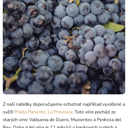
Z naší nabídky doporučujeme ochutnat například vyvážené a
svěží
Prieto Pariente, La Provincia
: Toto víno pochází ze
starých vinic Valbuena de Duero, Mucientes a Pedrosa del
Rey. Doba zrání vína je 11 měsíců v barikových sudech a