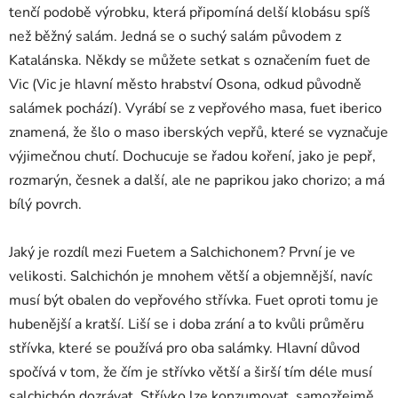
tenčí podobě výrobku, která připomíná delší klobásu spíš
než běžný salám. Jedná se o suchý salám původem z
Katalánska. Někdy se můžete setkat s označením fuet de
Vic (Vic je hlavní město hrabství Osona, odkud původně
salámek pochází). Vyrábí se z vepřového masa, fuet iberico
znamená, že šlo o maso iberských vepřů, které se vyznačuje
výjimečnou chutí. Dochucuje se řadou koření, jako je pepř,
rozmarýn, česnek a další, ale ne paprikou jako chorizo; a má
bílý povrch.
Jaký je rozdíl mezi Fuetem a Salchichonem? První je ve
velikosti. Salchichón je mnohem větší a objemnější, navíc
musí být obalen do vepřového střívka. Fuet oproti tomu je
hubenější a kratší. Liší se i doba zrání a to kvůli průměru
střívka, které se používá pro oba salámky. Hlavní důvod
spočívá v tom, že čím je střívko větší a širší tím déle musí
salchichón dozrávat. Střívko lze konzumovat, samozřejmě