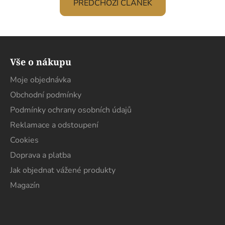
PŘEDCHOZÍ ČLÁNEK
Z
á
Vše o nákupu
p
a
Moje objednávka
t
Obchodní podmínky
í
Podmínky ochrany osobních údajů
Reklamace a odstoupení
Cookies
Doprava a platba
Jak objednat vážené produkty
Magazín