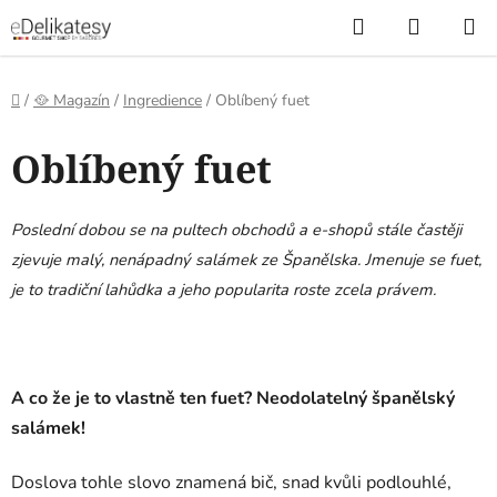
Přejít
Hledat
NÁKUP
na
KOŠÍK
obsah
Domů
/
🥘 Magazín
/
Ingredience
/
Oblíbený fuet
Oblíbený fuet
Poslední dobou se na pultech obchodů a e-shopů stále častěji
zjevuje malý, nenápadný salámek ze Španělska. Jmenuje se fuet,
je to tradiční lahůdka a jeho popularita roste zcela právem.
A co že je to vlastně ten fuet? Neodolatelný španělský
salámek!
Doslova tohle slovo znamená bič, snad kvůli podlouhlé,