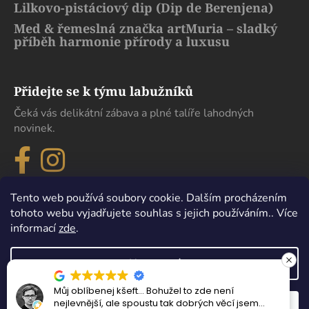
Lilkovo-pistáciový dip (Dip de Berenjena)
Med & řemeslná značka artMuria – sladký
příběh harmonie přírody a luxusu
Přidejte se k týmu labužníků
Čeká vás delikátní zábava a plné talíře lahodných
novinek.
Tento web používá soubory cookie. Dalším procházením
tohoto webu vyjadřujete souhlas s jejich používáním.. Více
informací
zde
.
Nastavení
Můj oblíbenej kšeft… Bohužel to zde není
Vytvořil Shoptet
nejlevnější, ale spoustu tak dobrých věcí jsem
Odmítnout
Souhlasím