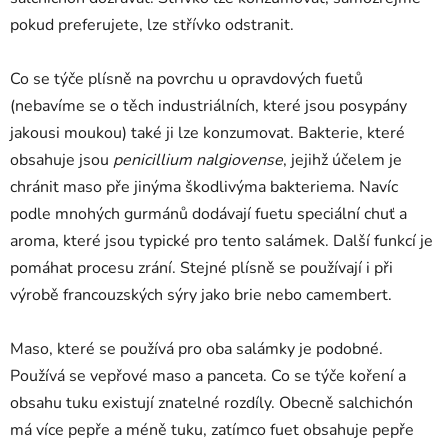
pokud preferujete, lze střívko odstranit.
Co se týče plísně na povrchu u opravdových fuetů
(nebavíme se o těch industriálních, které jsou posypány
jakousi moukou) také ji lze konzumovat. Bakterie, které
obsahuje jsou
penicillium nalgiovense
, jejihž účelem je
chránit maso pře jinýma škodlivýma bakteriema. Navíc
podle mnohých gurmánů dodávají fuetu speciální chuť a
aroma, které jsou typické pro tento salámek. Další funkcí je
pomáhat procesu zrání. Stejné plísně se používají i při
výrobě francouzských sýry jako brie nebo camembert.
Maso, které se používá pro oba salámky je podobné.
Používá se vepřové maso a panceta. Co se týče koření a
obsahu tuku existují znatelné rozdíly. Obecně salchichón
má více pepře a méně tuku, zatímco fuet obsahuje pepře