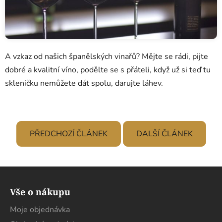
A vzkaz od našich španělských vinařů? Mějte se rádi, pijte
dobré a kvalitní víno, podělte se s přáteli, když už si teď tu
skleničku nemůžete dát spolu, darujte láhev.
PŘEDCHOZÍ ČLÁNEK
DALŠÍ ČLÁNEK
Z
á
Vše o nákupu
p
a
Moje objednávka