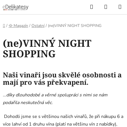
Přejít
Hledat
NÁKUP
na
KOŠÍK
obsah
Domů
/
🥘 Magazín
/
Ostatní
/
(ne)VINNÝ NIGHT SHOPPING
(ne)VINNÝ NIGHT
SHOPPING
Naši vinaři jsou skvělé osobnosti a
mají pro vás překvapení.
...díky dlouhodobé a věrné spolupráci s nimi se nám
podařila neskutečná věc.
Dohodli jsme se s většinou našich vinařů, že při nákupu 6 a
více lahví od 1 druhu vína (platí na většinu vín z nabídky),