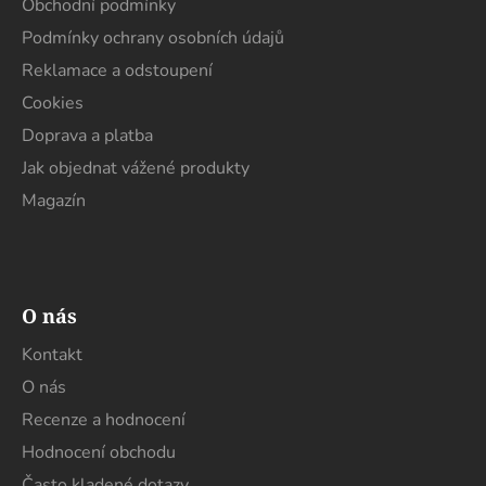
t
Obchodní podmínky
í
Podmínky ochrany osobních údajů
Reklamace a odstoupení
Cookies
Doprava a platba
Jak objednat vážené produkty
Magazín
O nás
Kontakt
O nás
Recenze a hodnocení
Hodnocení obchodu
Často kladené dotazy