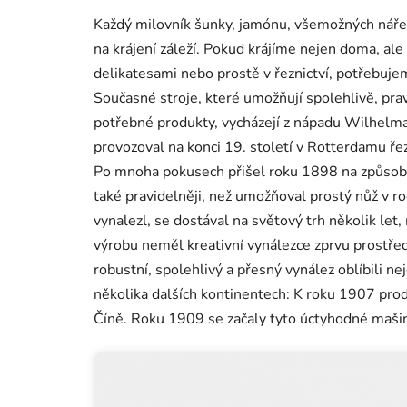
Každý milovník šunky, jamónu, všemožných nářez
na krájení záleží. Pokud krájíme nejen doma, ale 
delikatesami nebo prostě v řeznictví, potřebuje
Současné stroje, které umožňují spolehlivě, pra
potřebné produkty, vycházejí z nápadu Wilhelma
provozoval na konci 19. století v Rotterdamu řez
Po mnoha pokusech přišel roku 1898 na způsob, j
také pravidelněji, než umožňoval prostý nůž v roc
vynalezl, se dostával na světový trh několik let
výrobu neměl kreativní vynálezce zprvu prostřed
robustní, spolehlivý a přesný vynález oblíbili n
několika dalších kontinentech: K roku 1907 prod
Číně. Roku 1909 se začaly tyto úctyhodné maši