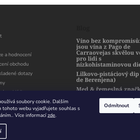
s
Blog
t
Víno bez kompromisů:
jsou vína z Pago de
Carraovejas skvělou 
e a hodnocení
pro lidi s
ení obchodu
nízkohistaminovou di
kladené dotazy
Lilkovo-pistáciový dip
de Berenjena)
rmy
Med & řemeslná znač
ní prohlídka
artMuria – sladký pří
harmonie přírody a l
oužívá soubory cookie. Dalším
Odmítnout
 tohoto webu vyjadřujete souhlas s
váním.. Více informací
zde
.
Maximální spokojenost, sehnal jsem zde lahev
která se nikde jinde v Čechách sehnat nedá.
í
Perfektně zabaleno i doručeno. Děkuji
Milan Esender
24 Července 2026
hrazena.
Upravit nastavení cookies