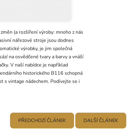
 změn (a rozšíření výroby: mnoho z nás
 masivní nářezové stroje jsou dodnes
tomatické výrobky, je jim společná
 sází na osvědčené tvary a barvy a vnáší
čky. V naší nabídce je například
gendárního historického B116 schopná
t s vintage nádechem. Podívejte se i
PŘEDCHOZÍ ČLÁNEK
DALŠÍ ČLÁNEK