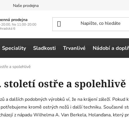
n
Naše prodejna
enná prodejna
-20:00, Ne 11:00-20:00
ehradská 6
Speciality
Sladkosti
Trvanlivé
Nádobí a dopl
ostře a spolehlivě
. století ostře a spolehlivě
a dalších podobných výrobků ví, že na krájení záleží. Pokud kr
, potřebujeme kromě ostrých nožů i další techniku. Současné str
cházejí z nápadu Wilhelma A. Van Berkela, Holanďana, který pr