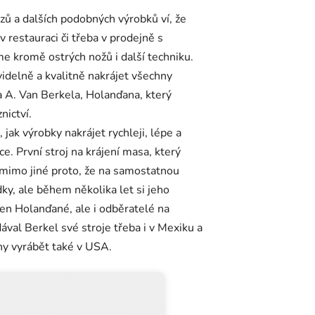
ů a dalších podobných výrobků ví, že
v restauraci či třeba v prodejně s
me kromě ostrých nožů i další techniku.
videlně a kvalitně nakrájet všechny
 A. Van Berkela, Holanďana, který
nictví.
ak výrobky nakrájet rychleji, lépe a
e. První stroj na krájení masa, který
, mimo jiné proto, že na samostatnou
ky, ale během několika let si jeho
ejen Holanďané, ale i odběratelé na
ával Berkel své stroje třeba i v Mexiku a
ny vyrábět také v USA.