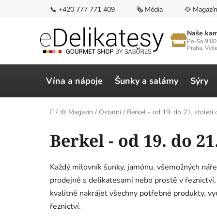
Přejít
📞 +420 777 771 409
🗞️ Média
🥘 Magazí
na
obsah
Naše kam
Po-So 9:00
Praha, Vyš
Vína a nápoje
Šunky a salámy
Sýry
Domů
/
🥘 Magazín
/
Ostatní
/
Berkel - od 19. do 21. století 
Berkel - od 19. do 21
Každý milovník šunky, jamónu, všemožných nářezů 
prodejně s delikatesami nebo prostě v řeznictví
kvalitně nakrájet všechny potřebné produkty, vy
řeznictví.