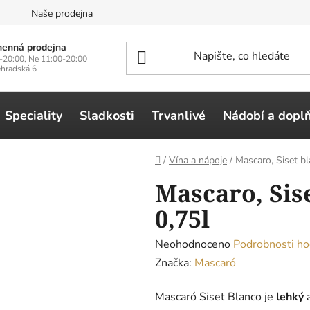
n
Naše prodejna
enná prodejna
-20:00, Ne 11:00-20:00
ehradská 6
Speciality
Sladkosti
Trvanlivé
Nádobí a dopl
Domů
/
Vína a nápoje
/
Mascaro, Siset bl
Mascaro, Sis
0,75l
Průměrné
Neohodnoceno
Podrobnosti ho
hodnocení
Značka:
Mascaró
produktu
Mascaró Siset Blanco je
lehký
je