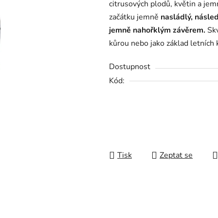
citrusových plodů, květin a jem
0,0
začátku jemně
nasládlý, násled
z
jemně nahořklým závěrem.
Skv
5
kůrou nebo jako základ letních 
hvězdiček.
Dostupnost
Kód:
Tisk
Zeptat se