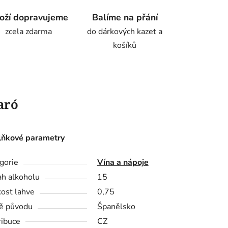
oží dopravujeme
Balíme na přání
zcela zdarma
do dárkových kazet a
košíků
aró
ňkové parametry
gorie
Vína a nápoje
h alkoholu
15
kost lahve
0,75
ě původu
Španělsko
ribuce
CZ