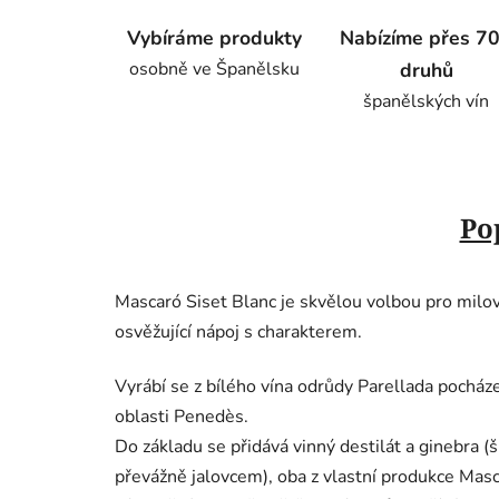
Vybíráme produkty
Nabízíme přes 7
osobně ve Španělsku
druhů
španělských vín
Po
Mascaró Siset Blanc je skvělou volbou pro milovn
osvěžující nápoj s charakterem.
Vyrábí se z bílého vína odrůdy Parellada pocháze
oblasti Penedès.
Do základu se přidává vinný destilát a ginebra (
převážně jalovcem), oba z vlastní produkce Masca