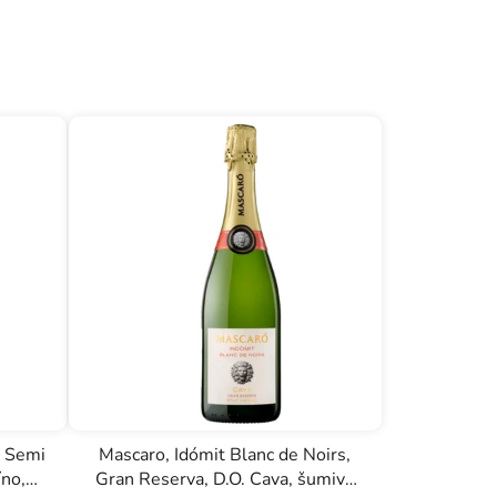
a Semi
Mascaro, Idómit Blanc de Noirs,
íno,
Gran Reserva, D.O. Cava, šumivé