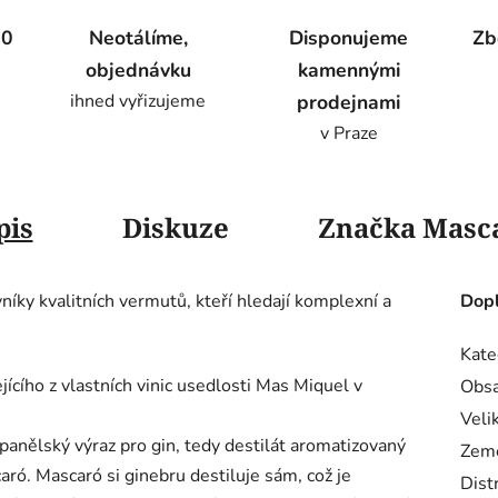
00
Neotálíme,
Disponujeme
Zb
objednávku
kamennými
ihned vyřizujeme
prodejnami
v Praze
pis
Diskuze
Značka
Masc
íky kvalitních vermutů, kteří hledají komplexní a
Dopl
Kate
jícího z vlastních vinic usedlosti Mas Miquel v
Obsa
Veli
španělský výraz pro gin, tedy destilát aromatizovaný
Zem
ró. Mascaró si ginebru destiluje sám, což je
Dist