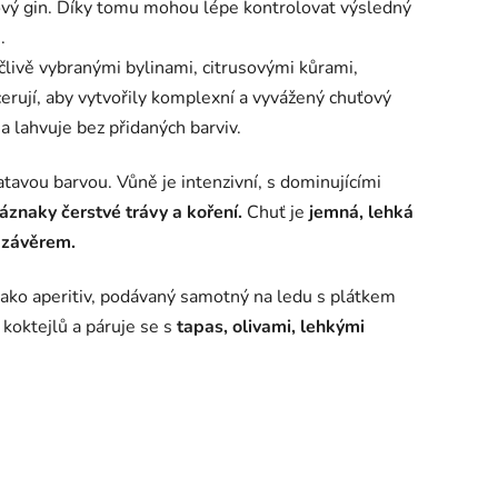
ový gin. Díky tomu mohou lépe kontrolovat výsledný
.
livě vybranými bylinami, citrusovými kůrami,
erují, aby vytvořily komplexní a vyvážený chuťový
e a lahvuje bez přidaných barviv.
latavou barvou.
Vůně je intenzivní, s dominujícími
áznaky čerstvé trávy a
koření.
Chuť je
jemná, lehká
 závěrem.
jako aperitiv, podávaný samotný na ledu s plátkem
 koktejlů a páruje se s
tapas, olivami, lehkými