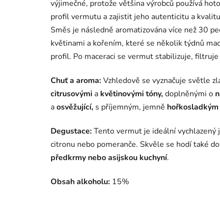
výjimečné, protože většina výrobců používá hot
profil vermutu a zajistit jeho autenticitu a kvalitu
Směs je následně aromatizována více než 30 peč
květinami a kořením, které se několik týdnů mac
profil. Po maceraci se vermut stabilizuje, filtruj
Chuť a aroma:
Vzhledově se vyznačuje světle z
citrusovými
a
květinovými tóny,
doplněnými o
n
a
osvěžující,
s příjemným, jemně
hořkosladkým
Degustace:
Tento vermut je ideální vychlazený 
citronu nebo pomeranče.
Skvěle se hodí také do
předkrmy nebo asijskou kuchyní
.
Obsah alkoholu:
15%​