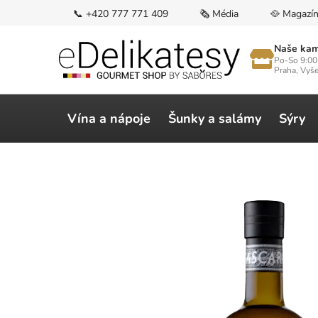
Přejít
📞 +420 777 771 409
🗞️ Média
🥘 Magazí
na
obsah
Naše kam
Po-So 9:00
Praha, Vyš
Vína a nápoje
Šunky a salámy
Sýry