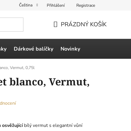
Čeština
Přihlášení
Registrace
PRÁZDNÝ KOŠÍK
NÁKUPNÍ
KOŠÍK
ňky
Dárkové balíčky
Novinky
anco, Vermut, 0,75l
et blanco, Vermut,
dnocení
a
osvěžující
bílý vermut s elegantní vůní