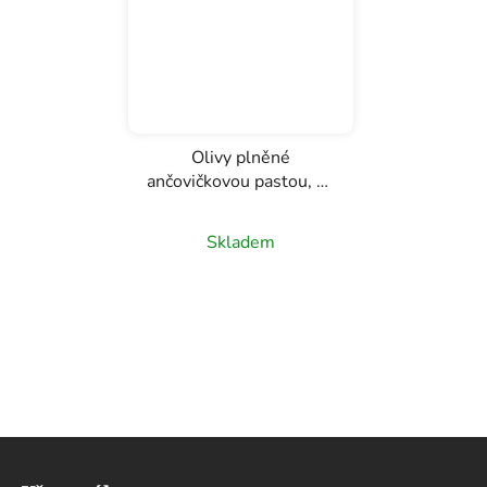
Olivy plněné
ančovičkovou pastou, La
Cala Albert Adrià, 260g
Skladem
Z
á