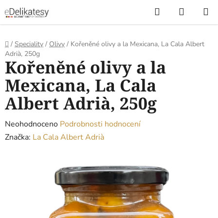
Přejít
Hledat
NÁKUP
na
KOŠÍK
obsah
Domů
/
Speciality
/
Olivy
/
Kořeněné olivy a la Mexicana, La Cala Albert
Adrià, 250g
Kořeněné olivy a la
Mexicana, La Cala
Albert Adrià, 250g
Průměrné
Neohodnoceno
Podrobnosti hodnocení
hodnocení
Značka:
La Cala Albert Adrià
produktu
je
0,0
z
5
hvězdiček.