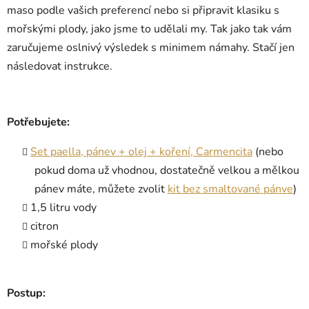
maso podle vašich preferencí nebo si připravit klasiku s
mořskými plody, jako jsme to udělali my. Tak jako tak vám
zaručujeme oslnivý výsledek s minimem námahy. Stačí jen
následovat instrukce.
Potřebujete:
Set paella, pánev + olej + koření, Carmencita
(nebo
pokud doma už vhodnou, dostatečně velkou a mělkou
pánev máte, můžete zvolit
kit bez smaltované pánve
)
1,5 litru vody
citron
mořské plody
Postup: