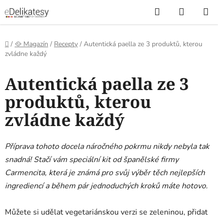
Přejít
Hledat
NÁKUP
na
KOŠÍK
obsah
Domů
/
🥘 Magazín
/
Recepty
/
Autentická paella ze 3 produktů, kterou
zvládne každý
Autentická paella ze 3
produktů, kterou
zvládne každý
Příprava tohoto docela náročného pokrmu nikdy nebyla tak
snadná! Stačí vám speciální kit od španělské firmy
Carmencita, která je známá pro svůj výběr těch nejlepších
ingrediencí a během pár jednoduchých kroků máte hotovo.
Můžete si udělat vegetariánskou verzi se zeleninou, přidat